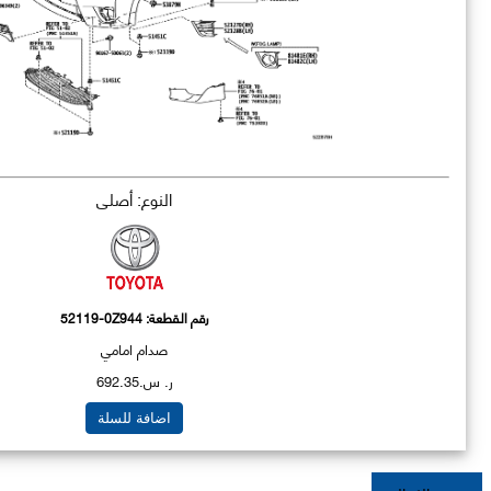
النوع: أصلي
رقم القطعة:
52119-0Z944
صدام امامي
ر. س.692.35
اضافة للسلة