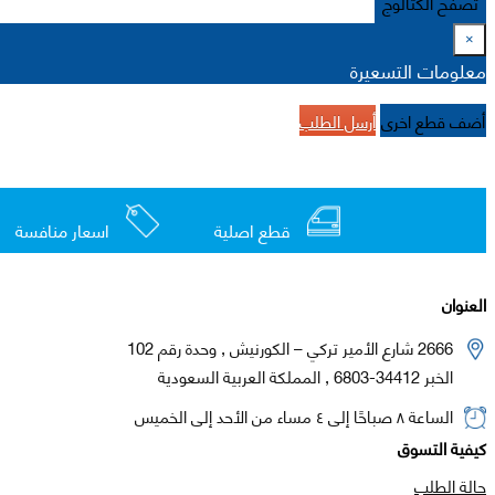
تصفح الكتالوج
×
معلومات التسعيرة
أضف قطع اخرى
أرسل الطلب
قطع اصلية
اسعار منافسة
العنوان
2666 شارع الأمير تركي – الكورنيش , وحدة رقم 102
الخبر 34412-6803 , المملكة العربية السعودية
الساعة ٨ صباحًا إلى ٤ مساء من الأحد إلى الخميس
كيفية التسوق
حالة الطلب