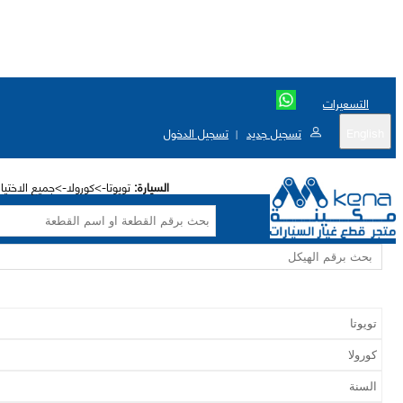
التسعيرات
English
تسجيل جديد
تسجيل الدخول
|
السيارة:
تويوتا->كورولا->جميع الاختيا