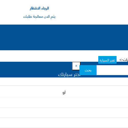
الرجاء الانتظار
يتم الان معالجة طلبك
رات->
تغير السيارة
×
بحث
اختر سيارتك
او