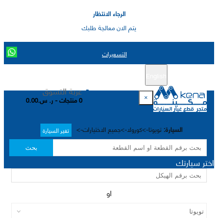
الرجاء الانتظار
يتم الان معالجة طلبك
التسعيرات
English
تسجيل جديد
تسجيل الدخول
|
عربة التسوق
×
0 منتجات - ر. س.0.00
السيارة:
تويوتا->كورولا->جميع الاختيارات->
تغير السيارة
بحث
اختر سيارتك
او