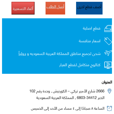
أرسل الطلب
أضف قطع اخرى
ألغاء التسعيرة
قطع اصلية
اسعار منافسة
شحن لجميع مناطق المملكة العربية السعوديه و
دولياً
كتالوج متكامل لقطع الغيار
العنوان
2666 شارع الأمير تركي – الكورنيش , وحدة رقم 102
الخبر 34412-6803 , المملكة العربية السعودية
الساعة ٨ صباحًا إلى ٤ مساء من الأحد إلى الخميس