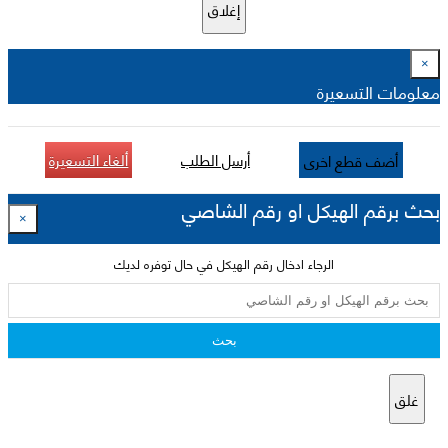
إغلاق
×
معلومات التسعيرة
أرسل الطلب
ألغاء التسعيرة
أضف قطع اخرى
بحث برقم الهيكل او رقم الشاصي
×
الرجاء ادخال رقم الهيكل في حال توفره لديك
بحث
غلق