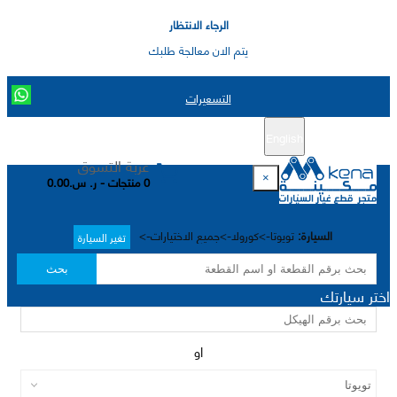
الرجاء الانتظار
يتم الان معالجة طلبك
التسعيرات
English
تسجيل جديد
تسجيل الدخول
|
عربة التسوق
×
0 منتجات - ر. س.0.00
السيارة:
تويوتا->كورولا->جميع الاختيارات->
تغير السيارة
بحث
اختر سيارتك
او