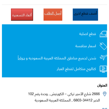
أرسل الطلب
أضف قطع اخرى
ألغاء التسعيرة
قطع اصلية
اسعار منافسة
شحن لجميع مناطق المملكة العربية السعوديه و
دولياً
كتالوج متكامل لقطع الغيار
العنوان
2666 شارع الأمير تركي – الكورنيش , وحدة رقم 102
الخبر 34412-6803 , المملكة العربية السعودية