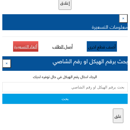
إغلاق
×
معلومات التسعيرة
أرسل الطلب
ألغاء التسعيرة
أضف قطع اخرى
بحث برقم الهيكل او رقم الشاصي
×
الرجاء ادخال رقم الهيكل في حال توفره لديك
بحث
غلق