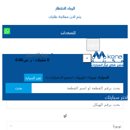
الرجاء الانتظار
يتم الان معالجة طلبك
التسعيرات
English
تسجيل جديد
تسجيل الدخول
|
عربة التسوق
×
0 منتجات - ر. س.0.00
السيارة:
تويوتا->كورولا->جميع الاختيارات->
تغير السيارة
بحث
اختر سيارتك
او