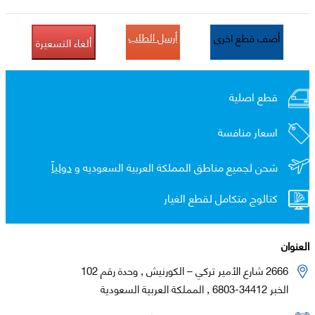
أرسل الطلب
أضف قطع اخرى
ألغاء التسعيرة
قطع اصلية
اسعار منافسة
شحن لجميع مناطق المملكة العربية السعوديه و
دولياً
كتالوج متكامل لقطع الغيار
العنوان
2666 شارع الأمير تركي – الكورنيش , وحدة رقم 102
الخبر 34412-6803 , المملكة العربية السعودية