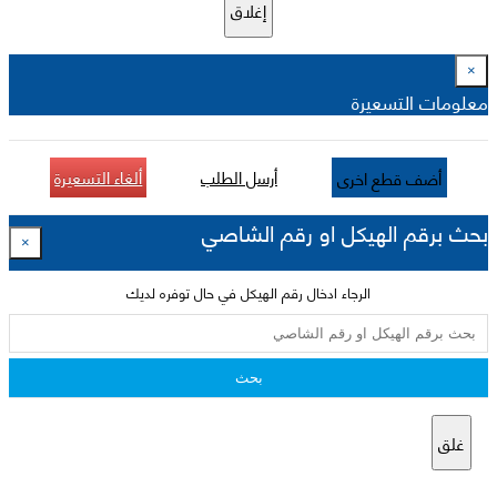
إغلاق
×
معلومات التسعيرة
أرسل الطلب
ألغاء التسعيرة
أضف قطع اخرى
بحث برقم الهيكل او رقم الشاصي
×
الرجاء ادخال رقم الهيكل في حال توفره لديك
بحث
غلق