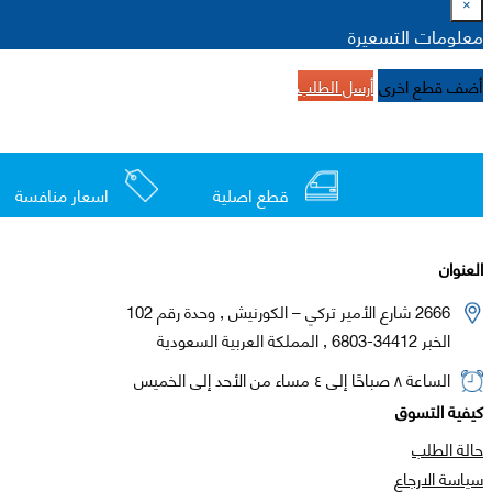
×
معلومات التسعيرة
أضف قطع اخرى
أرسل الطلب
قطع اصلية
اسعار منافسة
العنوان
2666 شارع الأمير تركي – الكورنيش , وحدة رقم 102
الخبر 34412-6803 , المملكة العربية السعودية
الساعة ٨ صباحًا إلى ٤ مساء من الأحد إلى الخميس
كيفية التسوق
حالة الطلب
سياسة الارجاع