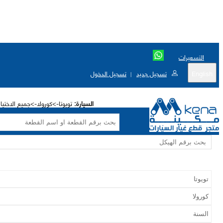
التسعيرات
English
تسجيل جديد
تسجيل الدخول
|
السيارة:
تويوتا->كورولا->جميع الاختيا