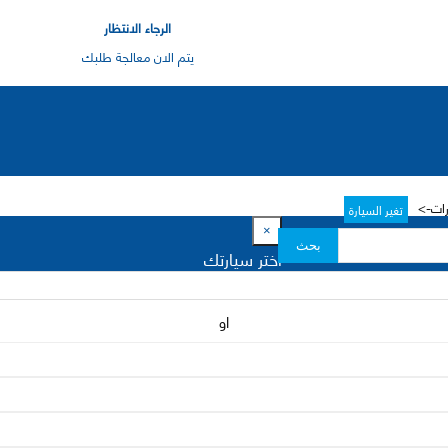
الرجاء الانتظار
يتم الان معالجة طلبك
رات->
تغير السيارة
×
بحث
اختر سيارتك
او