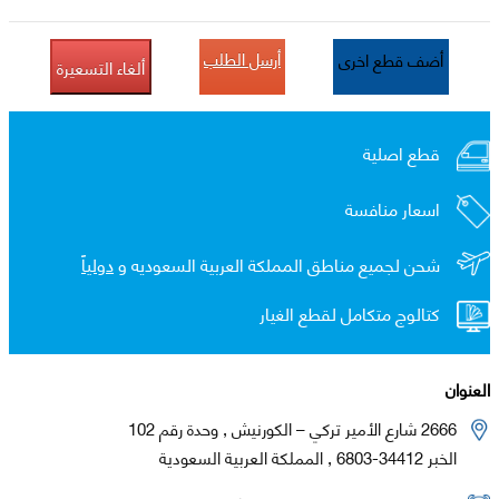
أرسل الطلب
أضف قطع اخرى
ألغاء التسعيرة
قطع اصلية
اسعار منافسة
شحن لجميع مناطق المملكة العربية السعوديه و
دولياً
كتالوج متكامل لقطع الغيار
العنوان
2666 شارع الأمير تركي – الكورنيش , وحدة رقم 102
الخبر 34412-6803 , المملكة العربية السعودية