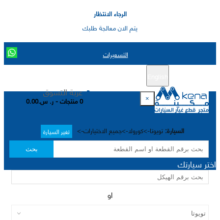
الرجاء الانتظار
يتم الان معالجة طلبك
التسعيرات
English
تسجيل جديد
تسجيل الدخول
|
عربة التسوق
×
0 منتجات - ر. س.0.00
السيارة:
تويوتا->كورولا->جميع الاختيارات->
تغير السيارة
بحث
اختر سيارتك
او