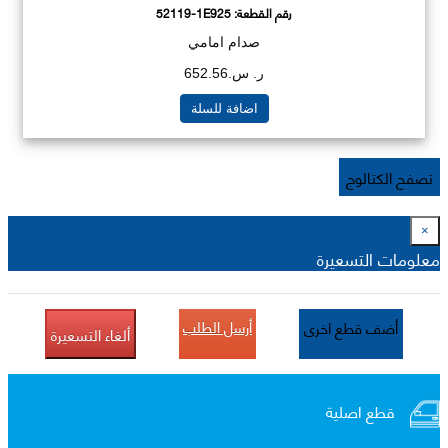
رقم القطعة:
52119-1E925
صدام امامي
ر. س.652.56
اضافة للسلة
تصفح الكتالوج
×
معلومات التسعيرة
أرسل الطلب
أضف قطع اخرى
ألغاء التسعيرة
قطع اصلية