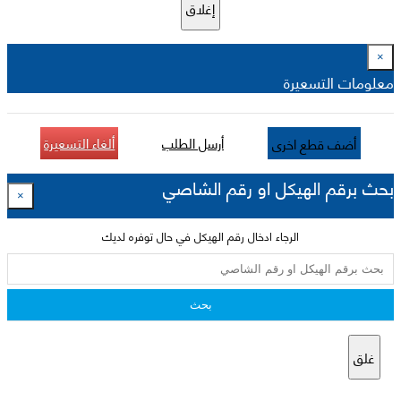
إغلاق
×
معلومات التسعيرة
أرسل الطلب
ألغاء التسعيرة
أضف قطع اخرى
بحث برقم الهيكل او رقم الشاصي
×
الرجاء ادخال رقم الهيكل في حال توفره لديك
بحث
غلق