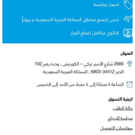
اسعار منافسة
شحن لجميع مناطق المملكة العربية السعوديه و
دولياً
كتالوج متكامل لقطع الغيار
العنوان
2666 شارع الأمير تركي – الكورنيش , وحدة رقم 102
الخبر 34412-6803 , المملكة العربية السعودية
الساعة ٨ صباحًا إلى ٤ مساء من الأحد إلى الخميس
كيفية التسوق
حالة الطلب
سياسة الارجاع
معلومات التوصيل