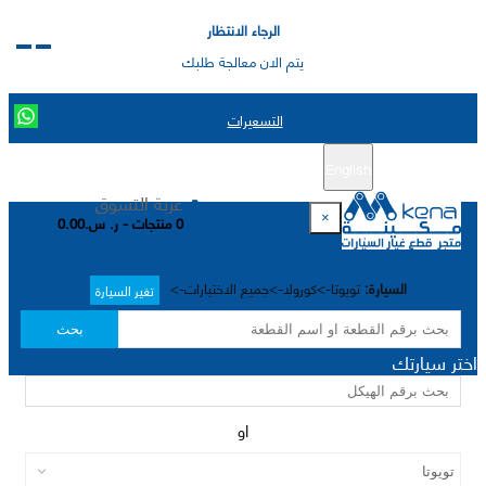
الرجاء الانتظار
يتم الان معالجة طلبك
التسعيرات
English
تسجيل جديد
تسجيل الدخول
|
عربة التسوق
×
0 منتجات - ر. س.0.00
السيارة:
تويوتا->كورولا->جميع الاختيارات->
تغير السيارة
بحث
اختر سيارتك
او