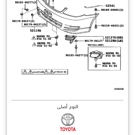
النوع: أصلي