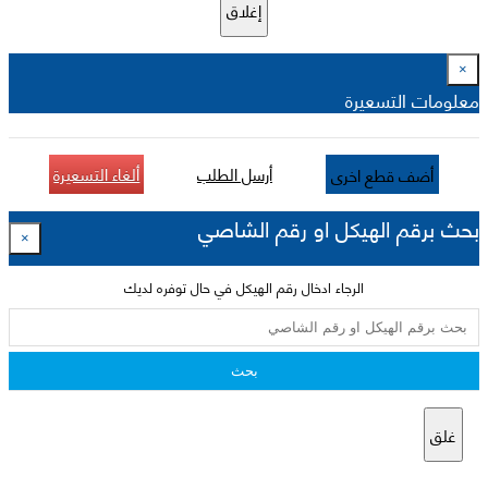
إغلاق
×
معلومات التسعيرة
أرسل الطلب
ألغاء التسعيرة
أضف قطع اخرى
بحث برقم الهيكل او رقم الشاصي
×
الرجاء ادخال رقم الهيكل في حال توفره لديك
بحث
غلق