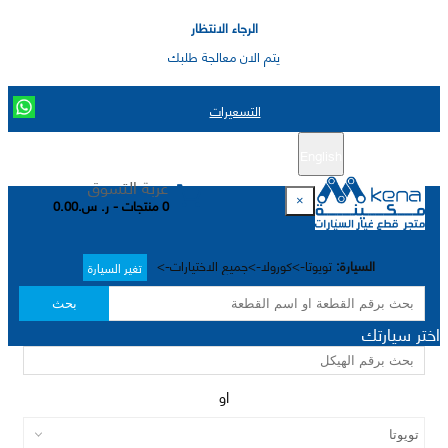
الرجاء الانتظار
يتم الان معالجة طلبك
التسعيرات
English
تسجيل جديد
تسجيل الدخول
|
عربة التسوق
×
0 منتجات - ر. س.0.00
السيارة:
تويوتا->كورولا->جميع الاختيارات->
تغير السيارة
بحث
اختر سيارتك
او