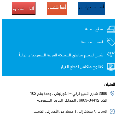
أرسل الطلب
أضف قطع اخرى
ألغاء التسعيرة
قطع اصلية
اسعار منافسة
شحن لجميع مناطق المملكة العربية السعوديه و
دولياً
كتالوج متكامل لقطع الغيار
العنوان
2666 شارع الأمير تركي – الكورنيش , وحدة رقم 102
الخبر 34412-6803 , المملكة العربية السعودية
الساعة ٨ صباحًا إلى ٤ مساء من الأحد إلى الخميس