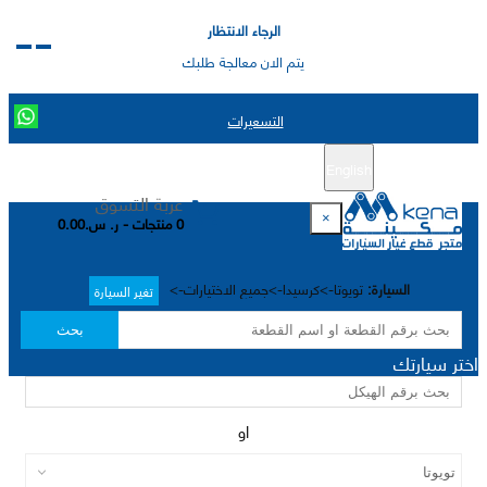
الرجاء الانتظار
يتم الان معالجة طلبك
التسعيرات
English
تسجيل جديد
تسجيل الدخول
|
عربة التسوق
×
0 منتجات - ر. س.0.00
السيارة:
تويوتا->كرسيدا->جميع الاختيارات->
تغير السيارة
بحث
اختر سيارتك
او