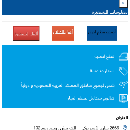
×
معلومات التسعيرة
أرسل الطلب
أضف قطع اخرى
ألغاء التسعيرة
قطع اصلية
اسعار منافسة
شحن لجميع مناطق المملكة العربية السعوديه و
دولياً
كتالوج متكامل لقطع الغيار
العنوان
2666 شارع الأمير تركي – الكورنيش , وحدة رقم 102