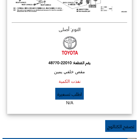
النوع: أصلي
رقم القطعة:
48770-22010
مقص خلفي يمين
نفذت الكمية
اطلب تسعيرة
N/A
تصفح الكتالوج