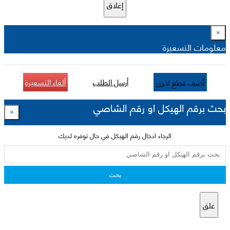
إغلاق
×
معلومات التسعيرة
أرسل الطلب
ألغاء التسعيرة
أضف قطع اخرى
بحث برقم الهيكل او رقم الشاصي
×
الرجاء ادخال رقم الهيكل في حال توفره لديك
بحث
غلق