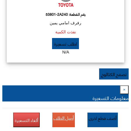
رقم القطعة:
53801-2A240
رفرف امامي يمين
نفذت الكمية
اطلب تسعيرة
N/A
تصفح الكتالوج
×
معلومات التسعيرة
أرسل الطلب
أضف قطع اخرى
ألغاء التسعيرة