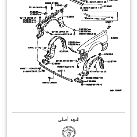
النوع: أصلي