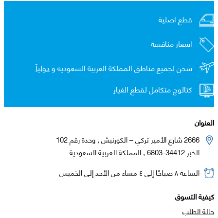
قطع اصلية
اسعار منافسة
شحن لجميع مناطق المملكة العربية السعوديه و
دولياً
كتالوج متكامل لقطع الغيار
العنوان
2666 شارع الأمير تركي – الكورنيش , وحدة رقم 102
الخبر 34412-6803 , المملكة العربية السعودية
الساعة ٨ صباحًا إلى ٤ مساء من الأحد إلى الخميس
كيفية التسوق
حالة الطلب