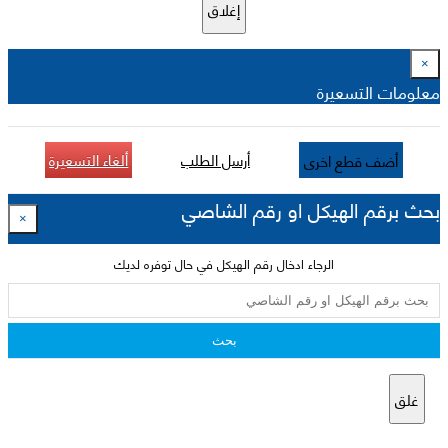
إغلاق
×
معلومات التسعيرة
أرسل الطلب
ألغاء التسعيرة
أضف قطع اخرى
بحث برقم الهيكل او رقم الشاصي
×
الرجاء ادخال رقم الهيكل في حال توفره لديك
بحث
غلق