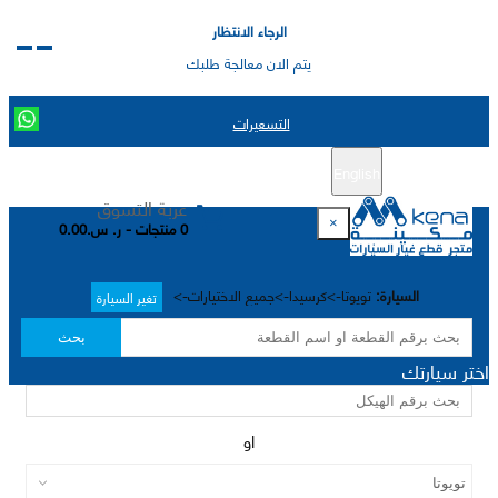
الرجاء الانتظار
يتم الان معالجة طلبك
التسعيرات
English
تسجيل جديد
تسجيل الدخول
|
عربة التسوق
×
0 منتجات - ر. س.0.00
السيارة:
تويوتا->كرسيدا->جميع الاختيارات->
تغير السيارة
بحث
اختر سيارتك
او