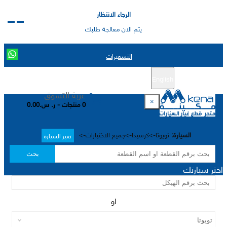
الرجاء الانتظار
يتم الان معالجة طلبك
التسعيرات
English
تسجيل جديد
تسجيل الدخول
|
عربة التسوق
×
0 منتجات - ر. س.0.00
السيارة:
تويوتا->كرسيدا->جميع الاختيارات->
تغير السيارة
بحث
اختر سيارتك
او