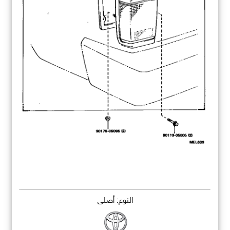
النوع: أصلي