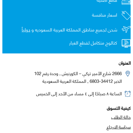
اسعار منافسة
شحن لجميع مناطق المملكة العربية السعوديه و
دولياً
كتالوج متكامل لقطع الغيار
العنوان
2666 شارع الأمير تركي – الكورنيش , وحدة رقم 102
الخبر 34412-6803 , المملكة العربية السعودية
الساعة ٨ صباحًا إلى ٤ مساء من الأحد إلى الخميس
كيفية التسوق
حالة الطلب
سياسة الارجاع