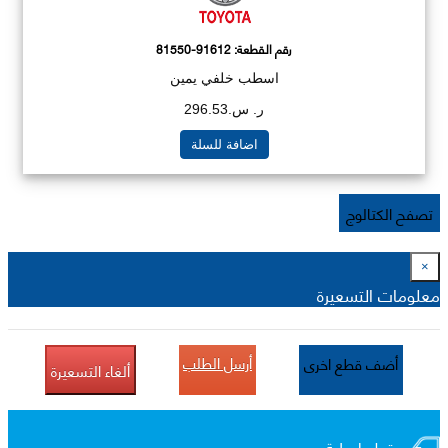
رقم القطعة:
81550-91612
اسطب خلفي يمين
ر. س.296.53
اضافة للسلة
تصفح الكتالوج
×
معلومات التسعيرة
أرسل الطلب
أضف قطع اخرى
ألغاء التسعيرة
قطع اصلية