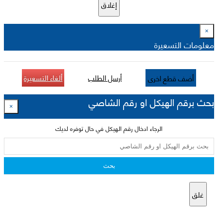
إغلاق
×
معلومات التسعيرة
أرسل الطلب
ألغاء التسعيرة
أضف قطع اخرى
بحث برقم الهيكل او رقم الشاصي
×
الرجاء ادخال رقم الهيكل في حال توفره لديك
بحث
غلق