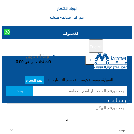
الرجاء الانتظار
يتم الان معالجة طلبك
التسعيرات
English
تسجيل جديد
تسجيل الدخول
|
عربة التسوق
×
0 منتجات - ر. س.0.00
السيارة:
تويوتا->كرسيدا->جميع الاختيارات->
تغير السيارة
بحث
اختر سيارتك
او