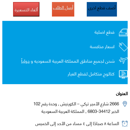
أرسل الطلب
أضف قطع اخرى
ألغاء التسعيرة
قطع اصلية
اسعار منافسة
شحن لجميع مناطق المملكة العربية السعوديه و
دولياً
كتالوج متكامل لقطع الغيار
العنوان
2666 شارع الأمير تركي – الكورنيش , وحدة رقم 102
الخبر 34412-6803 , المملكة العربية السعودية
الساعة ٨ صباحًا إلى ٤ مساء من الأحد إلى الخميس