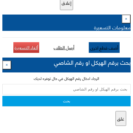
إغلاق
×
معلومات التسعيرة
أرسل الطلب
ألغاء التسعيرة
أضف قطع اخرى
بحث برقم الهيكل او رقم الشاصي
×
الرجاء ادخال رقم الهيكل في حال توفره لديك
بحث
غلق