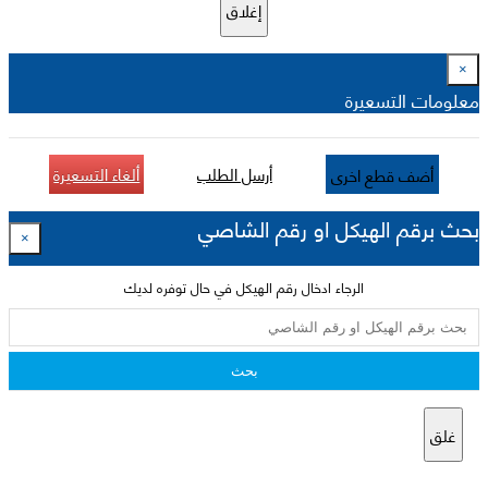
إغلاق
×
معلومات التسعيرة
أرسل الطلب
ألغاء التسعيرة
أضف قطع اخرى
بحث برقم الهيكل او رقم الشاصي
×
الرجاء ادخال رقم الهيكل في حال توفره لديك
بحث
غلق