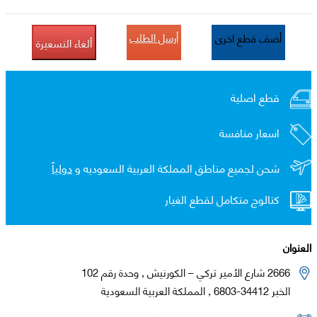
أرسل الطلب
أضف قطع اخرى
ألغاء التسعيرة
قطع اصلية
اسعار منافسة
شحن لجميع مناطق المملكة العربية السعوديه و
دولياً
كتالوج متكامل لقطع الغيار
العنوان
2666 شارع الأمير تركي – الكورنيش , وحدة رقم 102
الخبر 34412-6803 , المملكة العربية السعودية