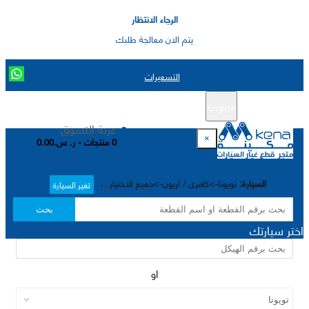
الرجاء الانتظار
يتم الان معالجة طلبك
التسعيرات
English
تسجيل جديد
تسجيل الدخول
|
عربة التسوق
×
0 منتجات - ر. س.0.00
السيارة:
تويوتا->كامري / اريون->جميع الاختيارات->
تغير السيارة
بحث
اختر سيارتك
او