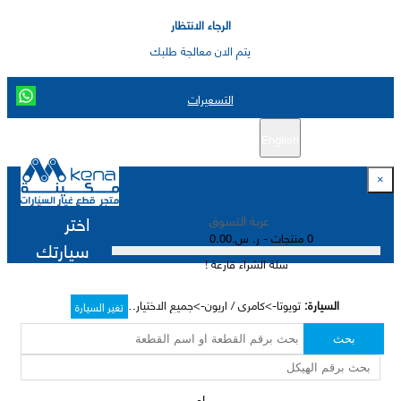
الرجاء الانتظار
يتم الان معالجة طلبك
التسعيرات
English
تسجيل جديد
تسجيل الدخول
|
×
اختر
عربة التسوق
0 منتجات - ر. س.0.00
سيارتك
سلة الشراء فارغة !
السيارة:
تويوتا->كامري / اريون->جميع الاختيارات->
تغير السيارة
بحث
او