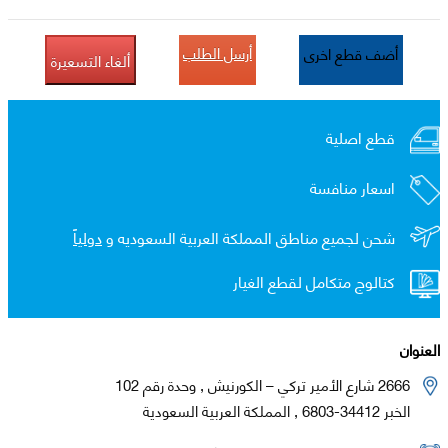
أرسل الطلب
أضف قطع اخرى
ألغاء التسعيرة
قطع اصلية
اسعار منافسة
شحن لجميع مناطق المملكة العربية السعوديه و
دولياً
كتالوج متكامل لقطع الغيار
العنوان
2666 شارع الأمير تركي – الكورنيش , وحدة رقم 102
الخبر 34412-6803 , المملكة العربية السعودية