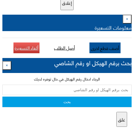
إغلاق
×
معلومات التسعيرة
أرسل الطلب
ألغاء التسعيرة
أضف قطع اخرى
بحث برقم الهيكل او رقم الشاصي
×
الرجاء ادخال رقم الهيكل في حال توفره لديك
بحث
غلق