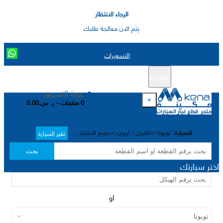
الرجاء الانتظار
يتم الان معالجة طلبك
التسعيرات
English
تسجيل جديد
تسجيل الدخول
|
عربة التسوق
×
0 منتجات - ر. س.0.00
السيارة:
تويوتا->كامري / اريون->جميع الاختيارات->
تغير السيارة
بحث
اختر سيارتك
او