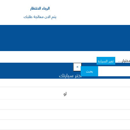
الرجاء الانتظار
يتم الان معالجة طلبك
رات->
تغير السيارة
×
بحث
اختر سيارتك
او