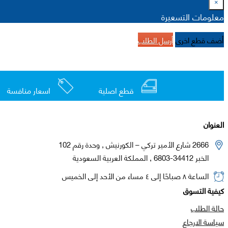
×
معلومات التسعيرة
أضف قطع اخرى
أرسل الطلب
قطع اصلية
اسعار منافسة
العنوان
2666 شارع الأمير تركي – الكورنيش , وحدة رقم 102
الخبر 34412-6803 , المملكة العربية السعودية
الساعة ٨ صباحًا إلى ٤ مساء من الأحد إلى الخميس
كيفية التسوق
حالة الطلب
سياسة الارجاع