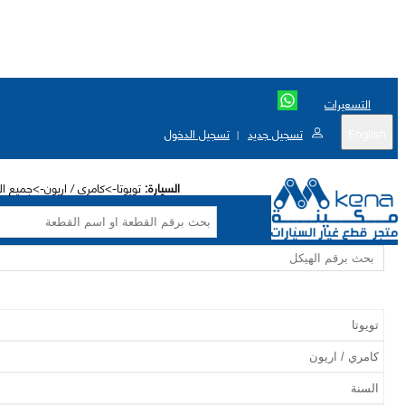
التسعيرات
English
تسجيل جديد
تسجيل الدخول
|
السيارة:
تويوتا->كامري / اريون->جميع الاختيا