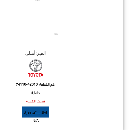
النوع: أصلي
رقم القطعة:
74110-42010
طفاية
نفذت الكمية
اطلب تسعيرة
N/A