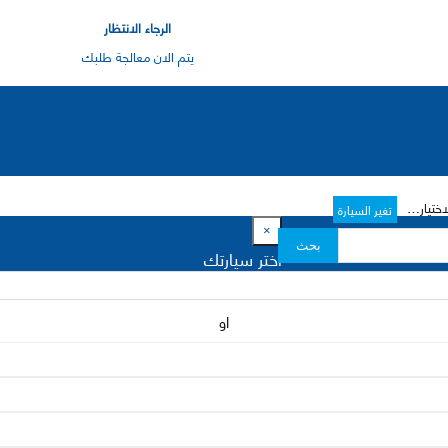
الرجاء الانتظار
يتم الان معالجة طلبك
رات->
تغير السيارة
×
بحث
اختر سيارتك
او