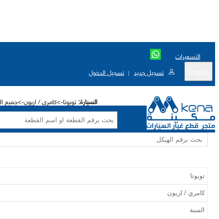
التسعيرات
English
تسجيل جديد
تسجيل الدخول
|
السيارة:
تويوتا->كامري / اريون->جميع الاختيا