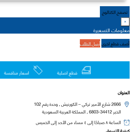
تصفح الكتالوج
×
معلومات التسعيرة
أضف قطع اخرى
أرسل الطلب
قطع اصلية
اسعار منافسة
العنوان
2666 شارع الأمير تركي – الكورنيش , وحدة رقم 102
الخبر 34412-6803 , المملكة العربية السعودية
الساعة ٨ صباحًا إلى ٤ مساء من الأحد إلى الخميس
كيفية التسوق