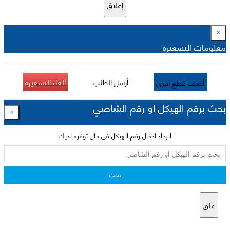
إغلاق
×
معلومات التسعيرة
أرسل الطلب
ألغاء التسعيرة
أضف قطع اخرى
بحث برقم الهيكل او رقم الشاصي
×
الرجاء ادخال رقم الهيكل في حال توفره لديك
بحث
غلق