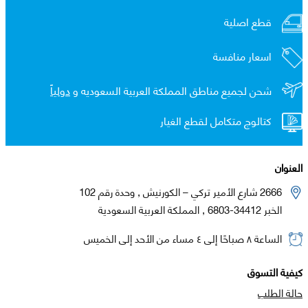
قطع اصلية
اسعار منافسة
شحن لجميع مناطق المملكة العربية السعوديه و
دولياً
كتالوج متكامل لقطع الغيار
العنوان
2666 شارع الأمير تركي – الكورنيش , وحدة رقم 102
الخبر 34412-6803 , المملكة العربية السعودية
الساعة ٨ صباحًا إلى ٤ مساء من الأحد إلى الخميس
كيفية التسوق
حالة الطلب