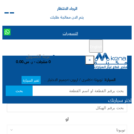
الرجاء الانتظار
يتم الان معالجة طلبك
التسعيرات
English
تسجيل جديد
تسجيل الدخول
|
عربة التسوق
×
0 منتجات - ر. س.0.00
السيارة:
تويوتا->كامري / اريون->جميع الاختيارات->
تغير السيارة
بحث
اختر سيارتك
او