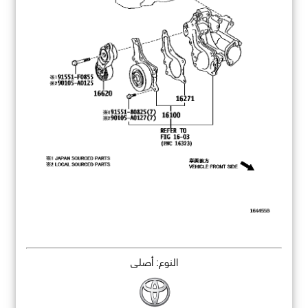
النوع: أصلي