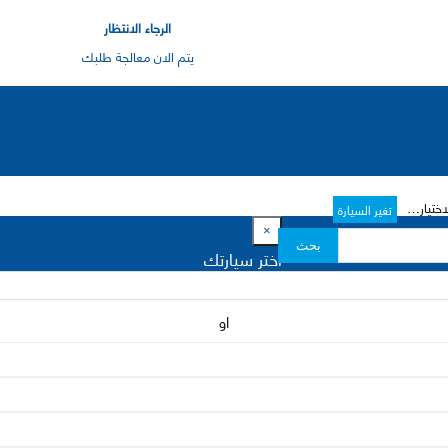
الرجاء الانتظار
يتم الان معالجة طلبك
رات->
تغير السيارة
×
بحث
اختر سيارتك
او