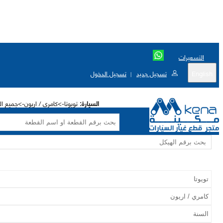
التسعيرات
English
تسجيل جديد
تسجيل الدخول
|
السيارة:
تويوتا->كامري / اريون->جميع الاختيا