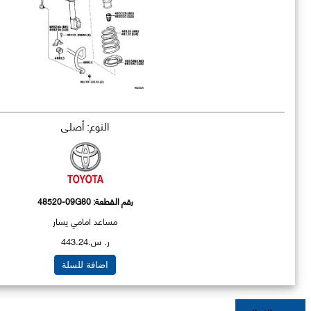
النوع: أصلي
رقم القطعة:
48520-09G80
مساعد امامي يسار
ر. س.443.24
اضافة للسلة