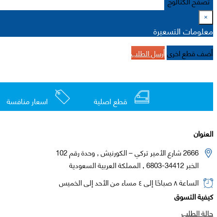
تصفح الكتالوج
×
معلومات التسعيرة
أضف قطع اخرى
أرسل الطلب
قطع اصلية
اسعار منافسة
العنوان
2666 شارع الأمير تركي – الكورنيش , وحدة رقم 102
الخبر 34412-6803 , المملكة العربية السعودية
الساعة ٨ صباحًا إلى ٤ مساء من الأحد إلى الخميس
كيفية التسوق
حالة الطلب