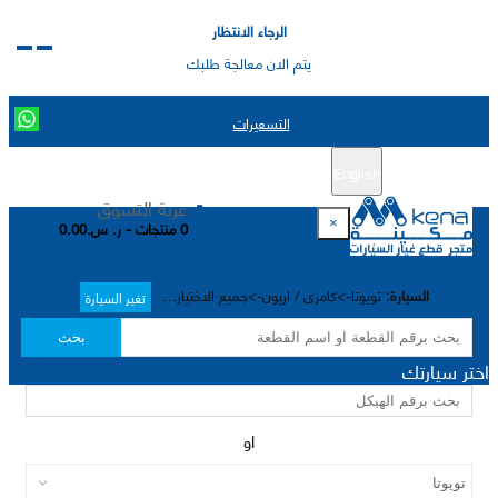
الرجاء الانتظار
يتم الان معالجة طلبك
التسعيرات
English
تسجيل جديد
تسجيل الدخول
|
عربة التسوق
×
0 منتجات - ر. س.0.00
السيارة:
تويوتا->كامري / اريون->جميع الاختيارات->
تغير السيارة
بحث
اختر سيارتك
او