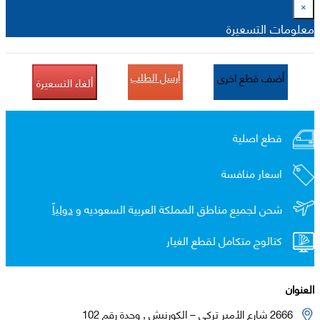
×
معلومات التسعيرة
أرسل الطلب
أضف قطع اخرى
ألغاء التسعيرة
قطع اصلية
اسعار منافسة
شحن لجميع مناطق المملكة العربية السعوديه و
دولياً
كتالوج متكامل لقطع الغيار
العنوان
2666 شارع الأمير تركي – الكورنيش , وحدة رقم 102