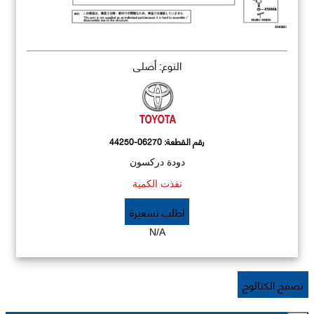
النوع: أصلي
رقم القطعة:
44250-06270
دودة دركسون
نفذت الكمية
اطلب تسعيرة
N/A
تصفح الكتالوج