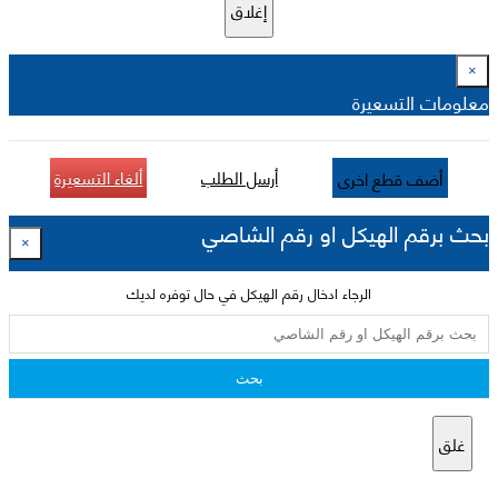
إغلاق
×
معلومات التسعيرة
أرسل الطلب
ألغاء التسعيرة
أضف قطع اخرى
بحث برقم الهيكل او رقم الشاصي
×
الرجاء ادخال رقم الهيكل في حال توفره لديك
بحث
غلق