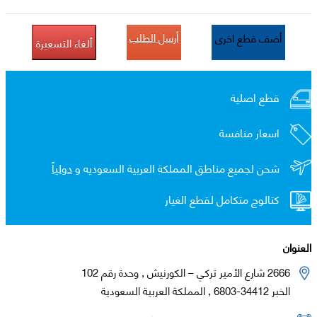
أرسل الطلب
أضف قطع اخرى
ألغاء التسعيرة
قطع اصلية
اسعار منافسة
شحن لجميع مناطق المملكة العربية السعوديه و
دولياً
كتالوج متكامل لقطع الغيار
العنوان
2666 شارع الأمير تركي – الكورنيش , وحدة رقم 102
الخبر 34412-6803 , المملكة العربية السعودية