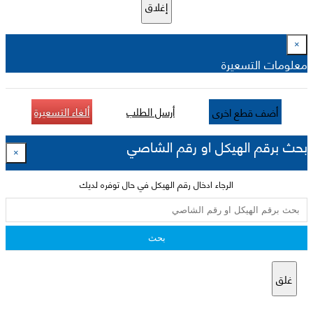
إغلاق
×
معلومات التسعيرة
أرسل الطلب
ألغاء التسعيرة
أضف قطع اخرى
بحث برقم الهيكل او رقم الشاصي
×
الرجاء ادخال رقم الهيكل في حال توفره لديك
بحث
غلق