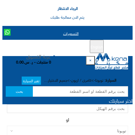
الرجاء الانتظار
يتم الان معالجة طلبك
التسعيرات
English
تسجيل جديد
تسجيل الدخول
|
عربة التسوق
×
0 منتجات - ر. س.0.00
السيارة:
تويوتا->كامري / اريون->جميع الاختيارات->
تغير السيارة
بحث
اختر سيارتك
او