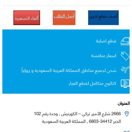
أرسل الطلب
أضف قطع اخرى
ألغاء التسعيرة
قطع اصلية
اسعار منافسة
شحن لجميع مناطق المملكة العربية السعوديه و
دولياً
كتالوج متكامل لقطع الغيار
العنوان
2666 شارع الأمير تركي – الكورنيش , وحدة رقم 102
الخبر 34412-6803 , المملكة العربية السعودية