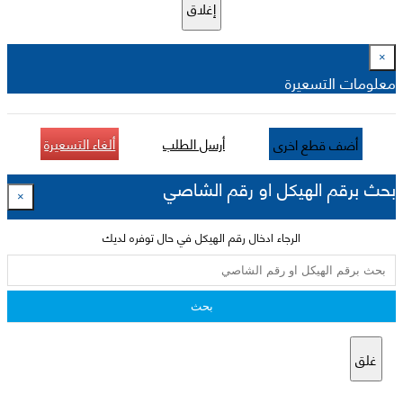
إغلاق
×
معلومات التسعيرة
أرسل الطلب
ألغاء التسعيرة
أضف قطع اخرى
بحث برقم الهيكل او رقم الشاصي
×
الرجاء ادخال رقم الهيكل في حال توفره لديك
بحث
غلق