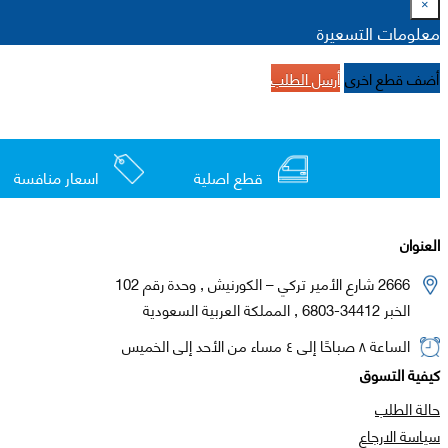
×
معلومات التسعيرة
أضف قطع اخرى
أرسل الطلب
قطع اصلية
اسعار منافسة
العنوان
2666 شارع الأمير تركي – الكورنيش , وحدة رقم 102
الخبر 34412-6803 , المملكة العربية السعودية
الساعة ٨ صباحًا إلى ٤ مساء من الأحد إلى الخميس
كيفية التسوق
حالة الطلب
سياسة الارجاع