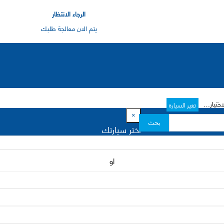
الرجاء الانتظار
يتم الان معالجة طلبك
رات->
تغير السيارة
×
بحث
اختر سيارتك
او