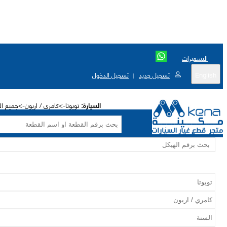
التسعيرات
English
تسجيل جديد
تسجيل الدخول
|
السيارة:
تويوتا->كامري / اريون->جميع الاختيا