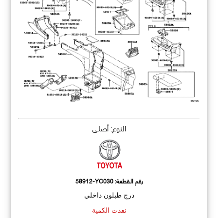
النوع: أصلي
رقم القطعة:
58912-YC030
درج طبلون داخلي
نفذت الكمية