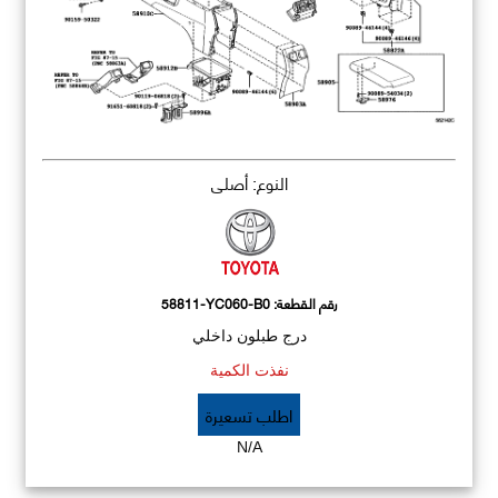
النوع: أصلي
رقم القطعة:
58811-YC060-B0
درج طبلون داخلي
نفذت الكمية
اطلب تسعيرة
N/A