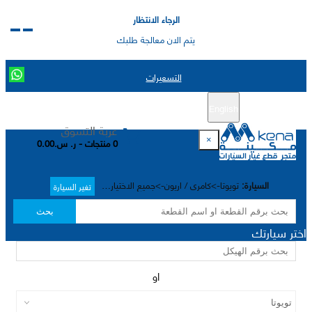
الرجاء الانتظار
يتم الان معالجة طلبك
التسعيرات
English
تسجيل جديد
تسجيل الدخول
|
عربة التسوق
×
0 منتجات - ر. س.0.00
السيارة:
تويوتا->كامري / اريون->جميع الاختيارات->
تغير السيارة
بحث
اختر سيارتك
او