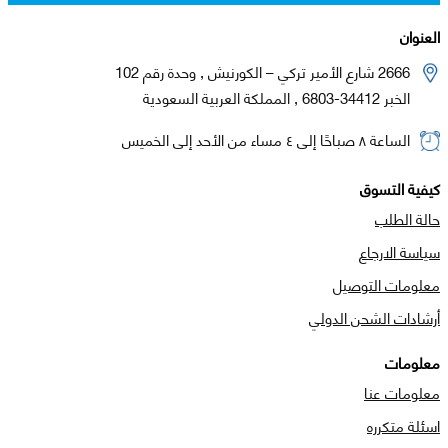
العنوان
2666 شارع الأمير تركي – الكورنيش , وحدة رقم 102
الخبر 34412-6803 , المملكة العربية السعودية
الساعة ٨ صباحًا إلى ٤ مساء من الأحد إلى الخميس
كيفية التسوق
حالة الطلب
سياسة الارجاع
معلومات التوصيل
أرشادات الشحن الدولي
معلومات
معلومات عنا
اسئلة متكرره