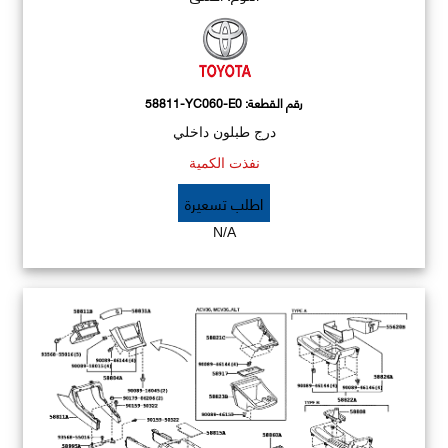
رقم القطعة:
58811-YC060-E0
درج طبلون داخلي
نفذت الكمية
اطلب تسعيرة
N/A