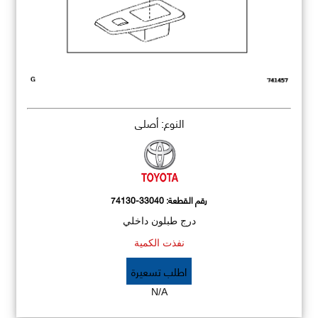
النوع: أصلي
رقم القطعة:
74130-33040
درج طبلون داخلي
نفذت الكمية
اطلب تسعيرة
N/A