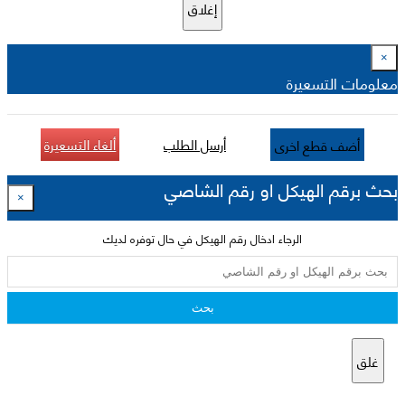
إغلاق
×
معلومات التسعيرة
أرسل الطلب
ألغاء التسعيرة
أضف قطع اخرى
بحث برقم الهيكل او رقم الشاصي
×
الرجاء ادخال رقم الهيكل في حال توفره لديك
بحث
غلق