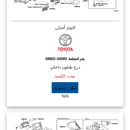
النوع: أصلي
رقم القطعة:
58802-33060
درج طبلون داخلي
نفذت الكمية
اطلب تسعيرة
N/A