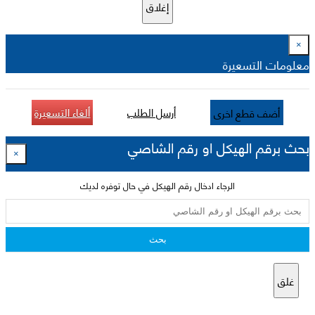
إغلاق
×
معلومات التسعيرة
أرسل الطلب
ألغاء التسعيرة
أضف قطع اخرى
بحث برقم الهيكل او رقم الشاصي
×
الرجاء ادخال رقم الهيكل في حال توفره لديك
بحث
غلق