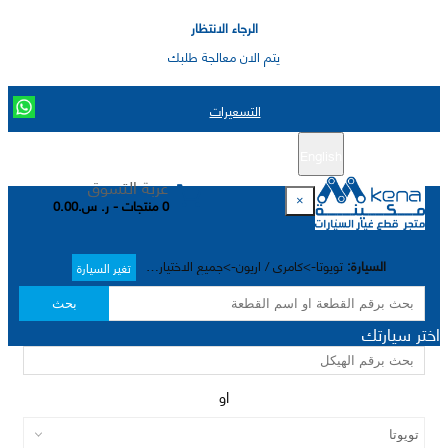
الرجاء الانتظار
يتم الان معالجة طلبك
التسعيرات
English
تسجيل جديد
تسجيل الدخول
|
عربة التسوق
×
0 منتجات - ر. س.0.00
السيارة:
تويوتا->كامري / اريون->جميع الاختيارات->
تغير السيارة
بحث
اختر سيارتك
او