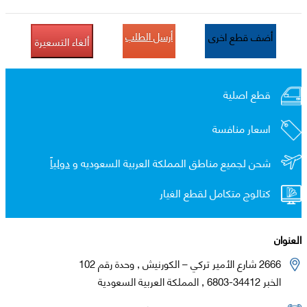
أرسل الطلب
أضف قطع اخرى
ألغاء التسعيرة
قطع اصلية
اسعار منافسة
شحن لجميع مناطق المملكة العربية السعوديه و
دولياً
كتالوج متكامل لقطع الغيار
العنوان
2666 شارع الأمير تركي – الكورنيش , وحدة رقم 102
الخبر 34412-6803 , المملكة العربية السعودية