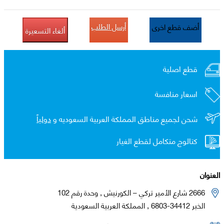
أرسل الطلب
أضف قطع اخرى
ألغاء التسعيرة
قطع اصلية
اسعار منافسة
شحن لجميع مناطق المملكة العربية السعوديه و
دولياً
كتالوج متكامل لقطع الغيار
العنوان
2666 شارع الأمير تركي – الكورنيش , وحدة رقم 102
الخبر 34412-6803 , المملكة العربية السعودية