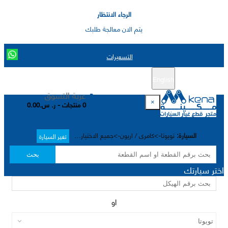
الرجاء الانتظار
يتم الان معالجة طلبك
التسعيرات
English
تسجيل جديد
تسجيل الدخول
|
عربة التسوق
×
0 منتجات - ر. س.0.00
السيارة:
تويوتا->كامري / اريون->جميع الاختيارات->
تغير السيارة
بحث
اختر سيارتك
او