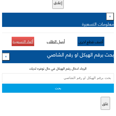
إغلاق
×
معلومات التسعيرة
أرسل الطلب
ألغاء التسعيرة
أضف قطع اخرى
بحث برقم الهيكل او رقم الشاصي
×
الرجاء ادخال رقم الهيكل في حال توفره لديك
بحث
غلق