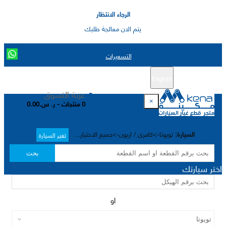
الرجاء الانتظار
يتم الان معالجة طلبك
التسعيرات
English
تسجيل جديد
تسجيل الدخول
|
عربة التسوق
×
0 منتجات - ر. س.0.00
السيارة:
تويوتا->كامري / اريون->جميع الاختيارات->
تغير السيارة
بحث
اختر سيارتك
او