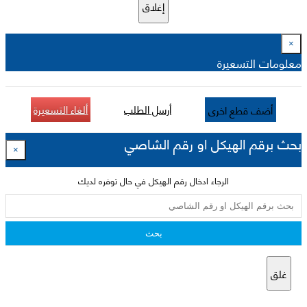
إغلاق
×
معلومات التسعيرة
أرسل الطلب
ألغاء التسعيرة
أضف قطع اخرى
بحث برقم الهيكل او رقم الشاصي
×
الرجاء ادخال رقم الهيكل في حال توفره لديك
بحث
غلق