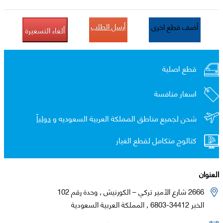
أرسل الطلب
أضف قطع اخرى
ألغاء التسعيرة
قطع اصلية
اسعار منافسة
شحن لجميع مناطق المملكة العربية السعوديه و
دولياً
كتالوج متكامل لقطع الغيار
العنوان
2666 شارع الأمير تركي – الكورنيش , وحدة رقم 102
الخبر 34412-6803 , المملكة العربية السعودية