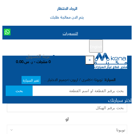
الرجاء الانتظار
يتم الان معالجة طلبك
التسعيرات
English
تسجيل جديد
تسجيل الدخول
|
عربة التسوق
×
0 منتجات - ر. س.0.00
السيارة:
تويوتا->كامري / اريون->جميع الاختيارات->
تغير السيارة
بحث
اختر سيارتك
او