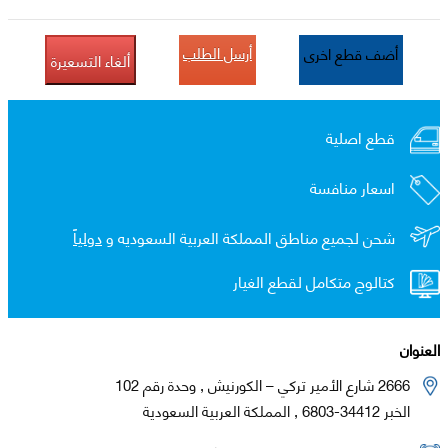
أرسل الطلب
أضف قطع اخرى
ألغاء التسعيرة
قطع اصلية
اسعار منافسة
شحن لجميع مناطق المملكة العربية السعوديه و
دولياً
كتالوج متكامل لقطع الغيار
العنوان
2666 شارع الأمير تركي – الكورنيش , وحدة رقم 102
الخبر 34412-6803 , المملكة العربية السعودية