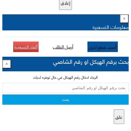
إغلاق
×
معلومات التسعيرة
أرسل الطلب
ألغاء التسعيرة
أضف قطع اخرى
بحث برقم الهيكل او رقم الشاصي
×
الرجاء ادخال رقم الهيكل في حال توفره لديك
بحث
غلق