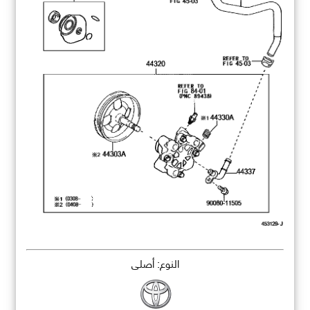
النوع: أصلي