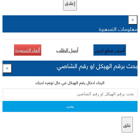
إغلاق
×
معلومات التسعيرة
أرسل الطلب
ألغاء التسعيرة
أضف قطع اخرى
بحث برقم الهيكل او رقم الشاصي
×
الرجاء ادخال رقم الهيكل في حال توفره لديك
بحث
غلق