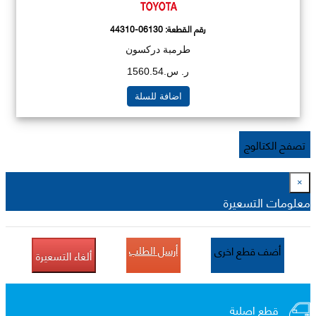
رقم القطعة:
44310-06130
طرمبة دركسون
ر. س.1560.54
اضافة للسلة
تصفح الكتالوج
×
معلومات التسعيرة
أرسل الطلب
أضف قطع اخرى
ألغاء التسعيرة
قطع اصلية