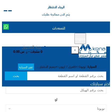
الرجاء الانتظار
يتم الان معالجة طلبك
التسعيرات
English
تسجيل جديد
تسجيل الدخول
|
عربة التسوق
×
0 منتجات - ر. س.0.00
السيارة:
تويوتا->كامري / اريون->جميع الاختيارات->
تغير السيارة
بحث
اختر سيارتك
او