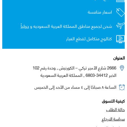
اسعار منافسة
شحن لجميع مناطق المملكة العربية السعوديه و
دولياً
كتالوج متكامل لقطع الغيار
العنوان
2666 شارع الأمير تركي – الكورنيش , وحدة رقم 102
الخبر 34412-6803 , المملكة العربية السعودية
الساعة ٨ صباحًا إلى ٤ مساء من الأحد إلى الخميس
كيفية التسوق
حالة الطلب
سياسة الارجاع