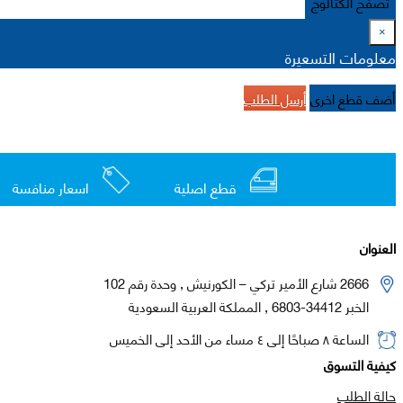
تصفح الكتالوج
×
معلومات التسعيرة
أضف قطع اخرى
أرسل الطلب
قطع اصلية
اسعار منافسة
العنوان
2666 شارع الأمير تركي – الكورنيش , وحدة رقم 102
الخبر 34412-6803 , المملكة العربية السعودية
الساعة ٨ صباحًا إلى ٤ مساء من الأحد إلى الخميس
كيفية التسوق
حالة الطلب