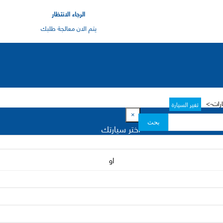
الرجاء الانتظار
يتم الان معالجة طلبك
ارات->
تغير السيارة
×
بحث
اختر سيارتك
او