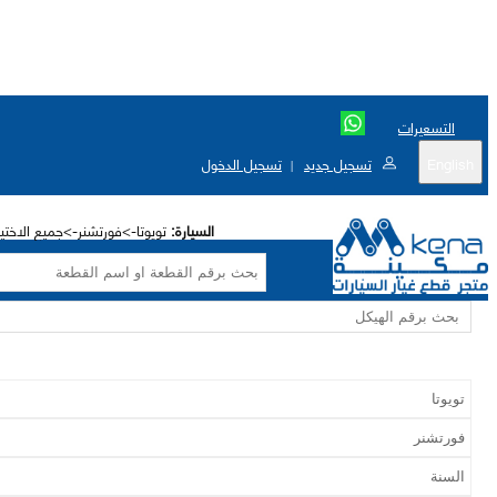
التسعيرات
English
تسجيل جديد
تسجيل الدخول
|
السيارة:
تويوتا->فورتشنر->جميع الاختي