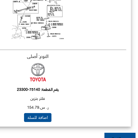
النوع: أصلي
رقم القطعة:
23300-75140
فلتر بنزين
ر. س.154.79
اضافة للسلة