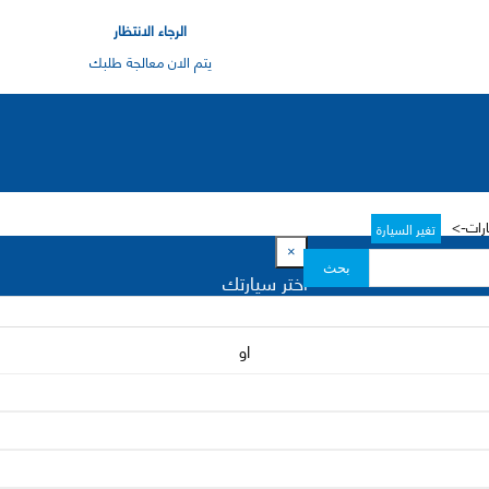
الرجاء الانتظار
يتم الان معالجة طلبك
ارات->
تغير السيارة
×
بحث
اختر سيارتك
او