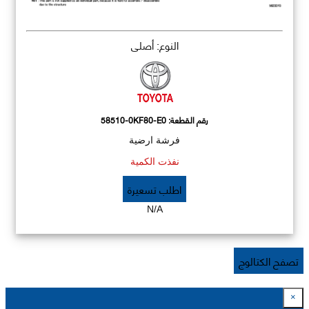
النوع: أصلي
رقم القطعة:
58510-0KF80-E0
فرشة ارضية
نفذت الكمية
اطلب تسعيرة
N/A
تصفح الكتالوج
×