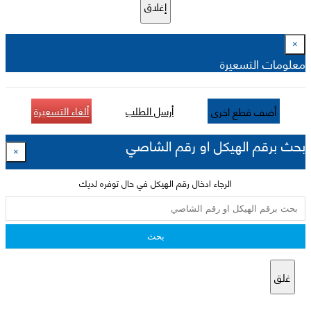
إغلاق
×
معلومات التسعيرة
أرسل الطلب
ألغاء التسعيرة
أضف قطع اخرى
بحث برقم الهيكل او رقم الشاصي
×
الرجاء ادخال رقم الهيكل في حال توفره لديك
بحث
غلق