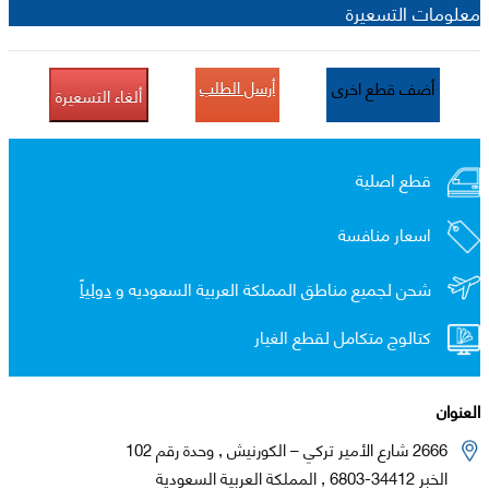
معلومات التسعيرة
أرسل الطلب
أضف قطع اخرى
ألغاء التسعيرة
قطع اصلية
اسعار منافسة
شحن لجميع مناطق المملكة العربية السعوديه و
دولياً
كتالوج متكامل لقطع الغيار
العنوان
2666 شارع الأمير تركي – الكورنيش , وحدة رقم 102
الخبر 34412-6803 , المملكة العربية السعودية