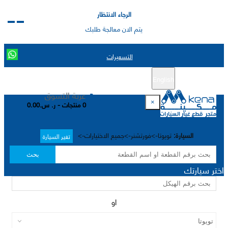
الرجاء الانتظار
يتم الان معالجة طلبك
التسعيرات
English
تسجيل جديد
تسجيل الدخول
|
عربة التسوق
×
0 منتجات - ر. س.0.00
السيارة:
تويوتا->فورتشنر->جميع الاختيارات->
تغير السيارة
بحث
اختر سيارتك
او