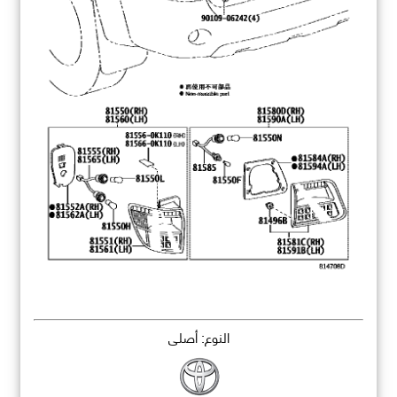
النوع: أصلي