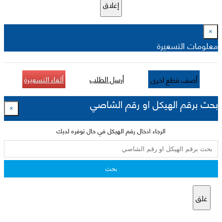
إغلاق
×
معلومات التسعيرة
أرسل الطلب
ألغاء التسعيرة
أضف قطع اخرى
بحث برقم الهيكل او رقم الشاصي
×
الرجاء ادخال رقم الهيكل في حال توفره لديك
بحث
غلق