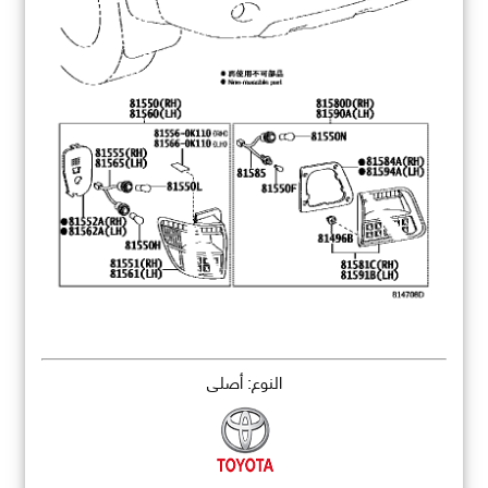
النوع: أصلي