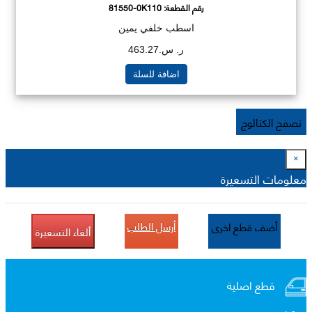
رقم القطعة:
81550-0K110
اسطب خلفي يمين
ر. س.463.27
اضافة للسلة
تصفح الكتالوج
×
معلومات التسعيرة
أرسل الطلب
أضف قطع اخرى
ألغاء التسعيرة
قطع اصلية