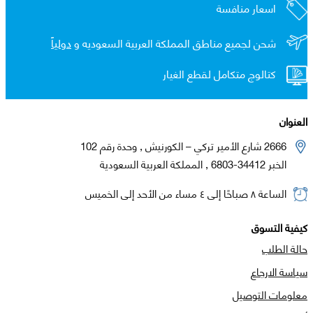
اسعار منافسة
شحن لجميع مناطق المملكة العربية السعوديه و
دولياً
كتالوج متكامل لقطع الغيار
العنوان
2666 شارع الأمير تركي – الكورنيش , وحدة رقم 102
الخبر 34412-6803 , المملكة العربية السعودية
الساعة ٨ صباحًا إلى ٤ مساء من الأحد إلى الخميس
كيفية التسوق
حالة الطلب
سياسة الارجاع
معلومات التوصيل