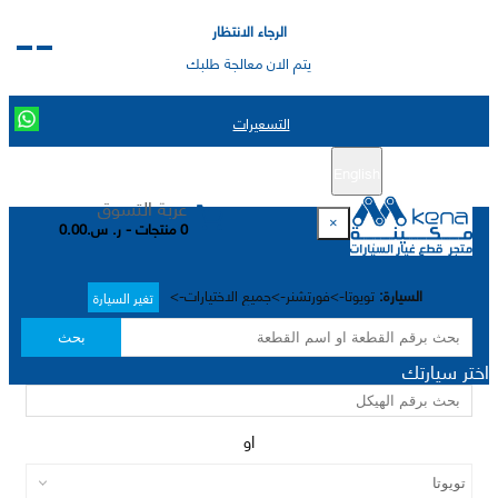
الرجاء الانتظار
يتم الان معالجة طلبك
التسعيرات
English
تسجيل جديد
تسجيل الدخول
|
عربة التسوق
×
0 منتجات - ر. س.0.00
السيارة:
تويوتا->فورتشنر->جميع الاختيارات->
تغير السيارة
بحث
اختر سيارتك
او