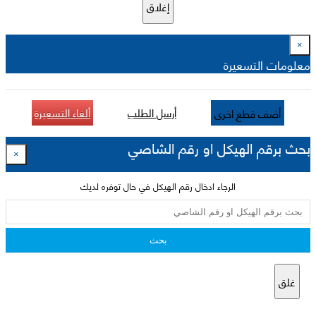
إغلاق
×
معلومات التسعيرة
أرسل الطلب
ألغاء التسعيرة
أضف قطع اخرى
بحث برقم الهيكل او رقم الشاصي
×
الرجاء ادخال رقم الهيكل في حال توفره لديك
بحث
غلق