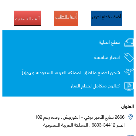
أرسل الطلب
أضف قطع اخرى
ألغاء التسعيرة
قطع اصلية
اسعار منافسة
شحن لجميع مناطق المملكة العربية السعوديه و
دولياً
كتالوج متكامل لقطع الغيار
العنوان
2666 شارع الأمير تركي – الكورنيش , وحدة رقم 102
الخبر 34412-6803 , المملكة العربية السعودية