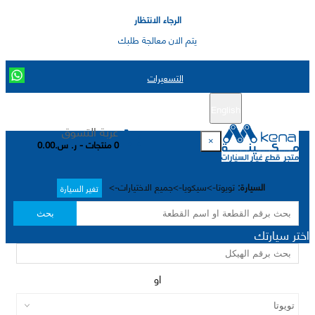
الرجاء الانتظار
يتم الان معالجة طلبك
التسعيرات
English
تسجيل جديد
تسجيل الدخول
|
عربة التسوق
×
0 منتجات - ر. س.0.00
السيارة:
تويوتا->سيكويا->جميع الاختيارات->
تغير السيارة
بحث
اختر سيارتك
او