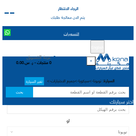
الرجاء الانتظار
يتم الان معالجة طلبك
التسعيرات
English
تسجيل جديد
تسجيل الدخول
|
عربة التسوق
×
0 منتجات - ر. س.0.00
السيارة:
تويوتا->سيكويا->جميع الاختيارات->
تغير السيارة
بحث
اختر سيارتك
او