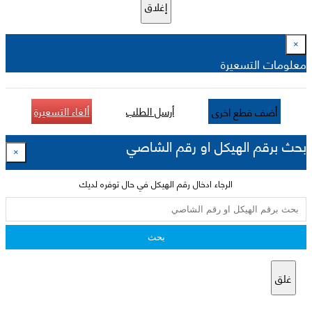
إغلاق
×
معلومات التسعيرة
أرسل الطلب
ألغاء التسعيرة
أضف قطع اخرى
بحث برقم الهيكل او رقم الشاصي
×
الرجاء ادخال رقم الهيكل في حال توفره لديك
بحث
غلق