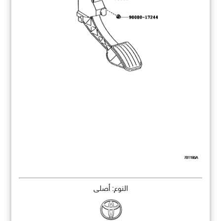
النوع: أصلي