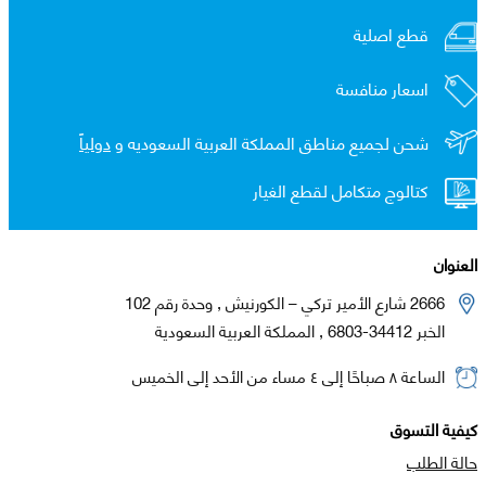
قطع اصلية
اسعار منافسة
شحن لجميع مناطق المملكة العربية السعوديه و
دولياً
كتالوج متكامل لقطع الغيار
العنوان
2666 شارع الأمير تركي – الكورنيش , وحدة رقم 102
الخبر 34412-6803 , المملكة العربية السعودية
الساعة ٨ صباحًا إلى ٤ مساء من الأحد إلى الخميس
كيفية التسوق
حالة الطلب