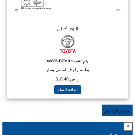
النوع: أصلي
رقم القطعة:
53806-BZ010
بطانة رفرف امامي يسار
ر. س.310.40
اضافة للسلة
تصفح الكتالوج
×
معلومات التسعيرة