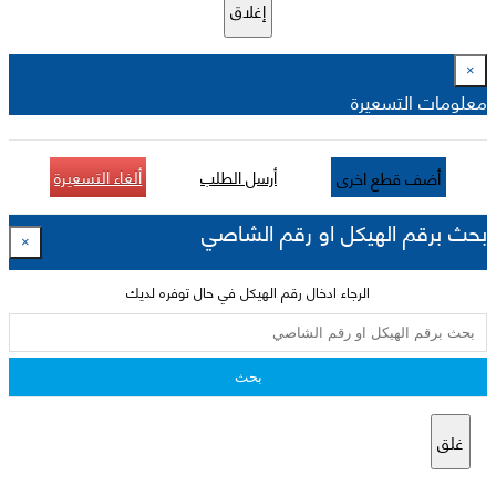
إغلاق
×
معلومات التسعيرة
أرسل الطلب
ألغاء التسعيرة
أضف قطع اخرى
بحث برقم الهيكل او رقم الشاصي
×
الرجاء ادخال رقم الهيكل في حال توفره لديك
بحث
غلق