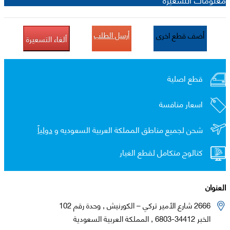
أرسل الطلب
أضف قطع اخرى
ألغاء التسعيرة
قطع اصلية
اسعار منافسة
شحن لجميع مناطق المملكة العربية السعوديه و
دولياً
كتالوج متكامل لقطع الغيار
العنوان
2666 شارع الأمير تركي – الكورنيش , وحدة رقم 102
الخبر 34412-6803 , المملكة العربية السعودية