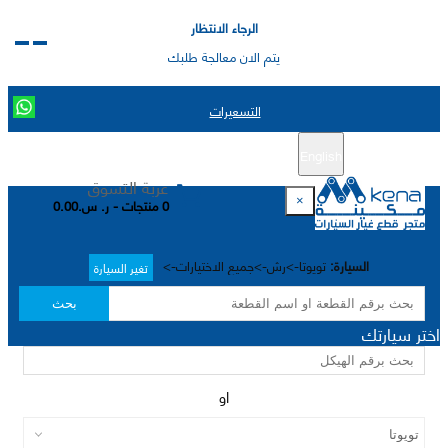
الرجاء الانتظار
يتم الان معالجة طلبك
التسعيرات
English
تسجيل جديد
تسجيل الدخول
|
عربة التسوق
×
0 منتجات - ر. س.0.00
السيارة:
تويوتا->رش->جميع الاختيارات->
تغير السيارة
بحث
اختر سيارتك
او