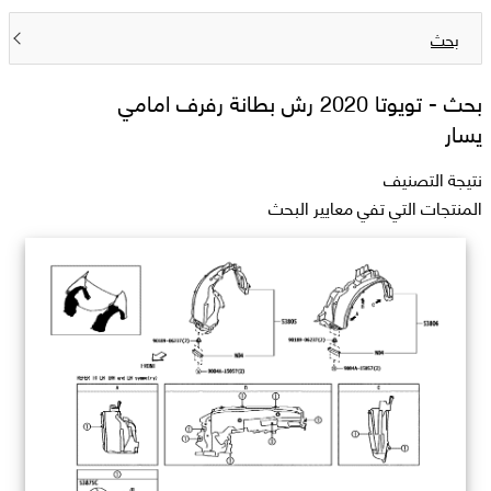
بحث
بحث -
تويوتا 2020 رش بطانة رفرف امامي
يسار
نتيجة التصنيف
المنتجات التي تفي معايير البحث