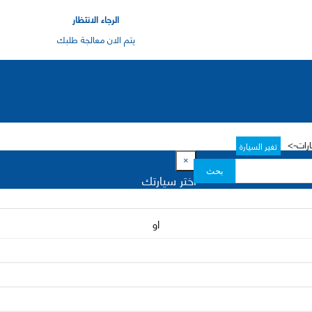
الرجاء الانتظار
يتم الان معالجة طلبك
ارات->
تغير السيارة
×
بحث
اختر سيارتك
او