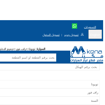
التسعيرات
English
تسجيل جديد
تسجيل الدخول
|
السيارة:
تويوتا->راف فور->جميع الاختي