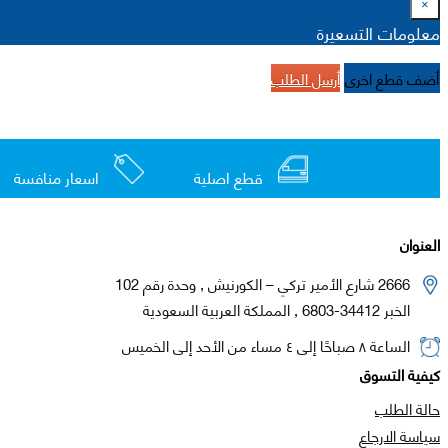
×
معلومات التسعيرة
أضف قطع اخرى
أرسل الطلب
قطع اصلية
اسعار منافسة
العنوان
2666 شارع الأمير تركي – الكورنيش , وحدة رقم 102
الخبر 34412-6803 , المملكة العربية السعودية
الساعة ٨ صباحًا إلى ٤ مساء من الأحد إلى الخميس
كيفية التسوق
حالة الطلب
سياسة الارجاع