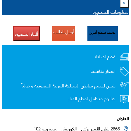
×
معلومات التسعيرة
أرسل الطلب
أضف قطع اخرى
ألغاء التسعيرة
قطع اصلية
اسعار منافسة
شحن لجميع مناطق المملكة العربية السعوديه و
دولياً
كتالوج متكامل لقطع الغيار
العنوان
2666 شارع الأمير تركي – الكورنيش , وحدة رقم 102