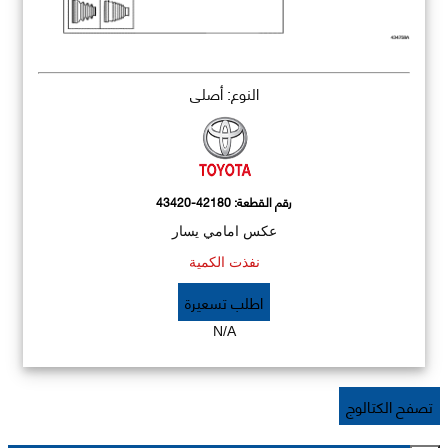
النوع: أصلي
رقم القطعة:
43420-42180
عكس امامي يسار
نفذت الكمية
اطلب تسعيرة
N/A
تصفح الكتالوج