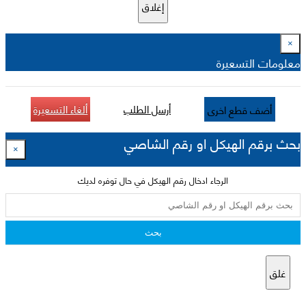
إغلاق
×
معلومات التسعيرة
أرسل الطلب
ألغاء التسعيرة
أضف قطع اخرى
بحث برقم الهيكل او رقم الشاصي
×
الرجاء ادخال رقم الهيكل في حال توفره لديك
بحث
غلق