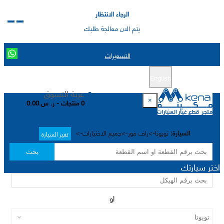
الرجاء الانتظار
يتم الان معالجة طلبك
التسعيرات
English
تسجيل جديد
تسجيل الدخول
|
عربة التسوق
×
0 منتجات - ر. س.0.00
السيارة:
تويوتا->راف فور->جميع الاختيارات->
تغير السيارة
بحث
اختر سيارتك
او