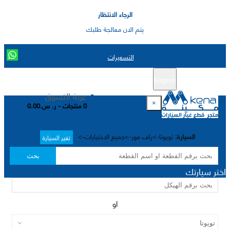
الرجاء الانتظار
يتم الان معالجة طلبك
التسعيرات
English
تسجيل جديد
تسجيل الدخول
|
عربة التسوق
×
0 منتجات - ر. س.0.00
السيارة:
تويوتا->راف فور->جميع الاختيارات->
تغير السيارة
بحث
اختر سيارتك
او