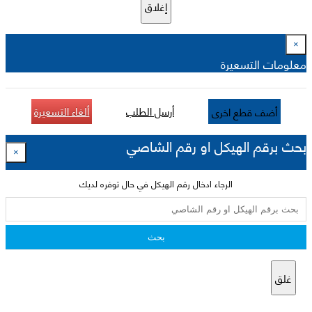
إغلاق
×
معلومات التسعيرة
أرسل الطلب
ألغاء التسعيرة
أضف قطع اخرى
بحث برقم الهيكل او رقم الشاصي
×
الرجاء ادخال رقم الهيكل في حال توفره لديك
بحث
غلق