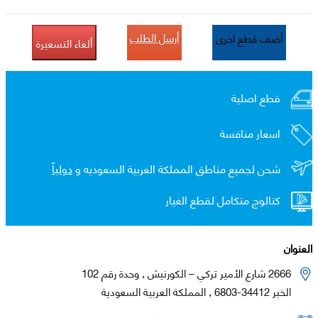
أرسل الطلب
أضف قطع اخرى
ألغاء التسعيرة
قطع اصلية
اسعار منافسة
شحن لجميع مناطق المملكة العربية السعوديه و
دولياً
كتالوج متكامل لقطع الغيار
العنوان
2666 شارع الأمير تركي – الكورنيش , وحدة رقم 102
الخبر 34412-6803 , المملكة العربية السعودية