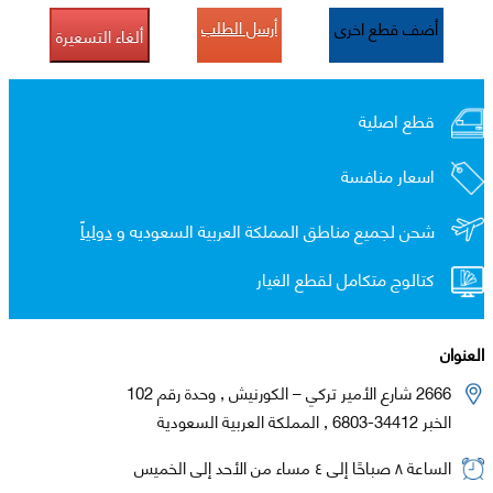
أرسل الطلب
أضف قطع اخرى
ألغاء التسعيرة
قطع اصلية
اسعار منافسة
شحن لجميع مناطق المملكة العربية السعوديه و
دولياً
كتالوج متكامل لقطع الغيار
العنوان
2666 شارع الأمير تركي – الكورنيش , وحدة رقم 102
الخبر 34412-6803 , المملكة العربية السعودية
الساعة ٨ صباحًا إلى ٤ مساء من الأحد إلى الخميس