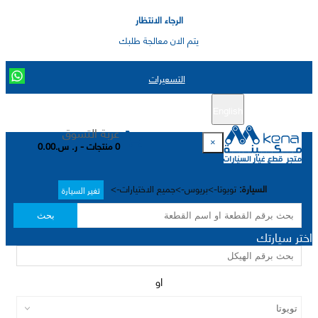
الرجاء الانتظار
يتم الان معالجة طلبك
التسعيرات
English
تسجيل جديد
تسجيل الدخول
|
عربة التسوق
×
0 منتجات - ر. س.0.00
السيارة:
تويوتا->بريوس->جميع الاختيارات->
تغير السيارة
بحث
اختر سيارتك
او