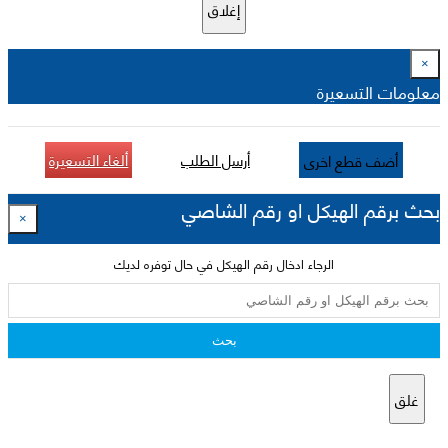
إغلاق
×
معلومات التسعيرة
أرسل الطلب
ألغاء التسعيرة
أضف قطع اخرى
بحث برقم الهيكل او رقم الشاصي
×
الرجاء ادخال رقم الهيكل في حال توفره لديك
بحث
غلق