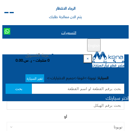
الرجاء الانتظار
يتم الان معالجة طلبك
التسعيرات
English
تسجيل جديد
تسجيل الدخول
|
عربة التسوق
×
0 منتجات - ر. س.0.00
السيارة:
تويوتا->انوفا->جميع الاختيارات->
تغير السيارة
بحث
اختر سيارتك
او