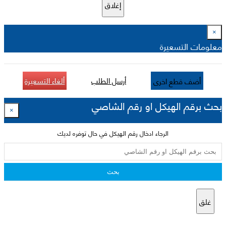
إغلاق
×
معلومات التسعيرة
أرسل الطلب
ألغاء التسعيرة
أضف قطع اخرى
بحث برقم الهيكل او رقم الشاصي
×
الرجاء ادخال رقم الهيكل في حال توفره لديك
بحث
غلق