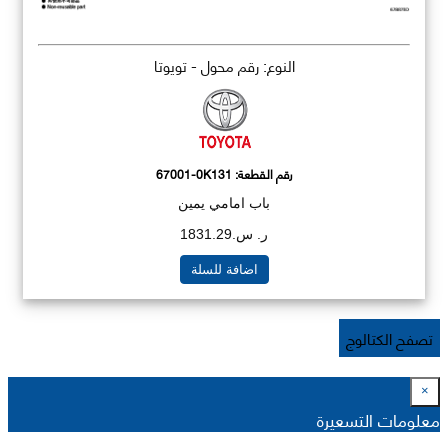
النوع: رقم محول - تويوتا
رقم القطعة:
67001-0K131
باب امامي يمين
ر. س.1831.29
اضافة للسلة
تصفح الكتالوج
×
معلومات التسعيرة