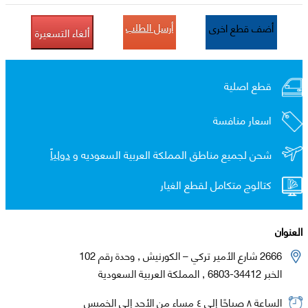
أرسل الطلب
أضف قطع اخرى
ألغاء التسعيرة
قطع اصلية
اسعار منافسة
شحن لجميع مناطق المملكة العربية السعوديه و
دولياً
كتالوج متكامل لقطع الغيار
العنوان
2666 شارع الأمير تركي – الكورنيش , وحدة رقم 102
الخبر 34412-6803 , المملكة العربية السعودية
الساعة ٨ صباحًا إلى ٤ مساء من الأحد إلى الخميس