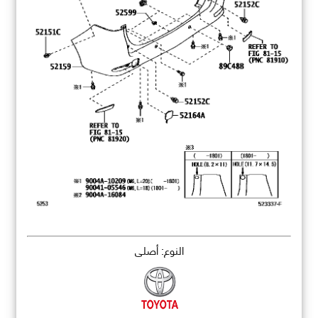
النوع: أصلي