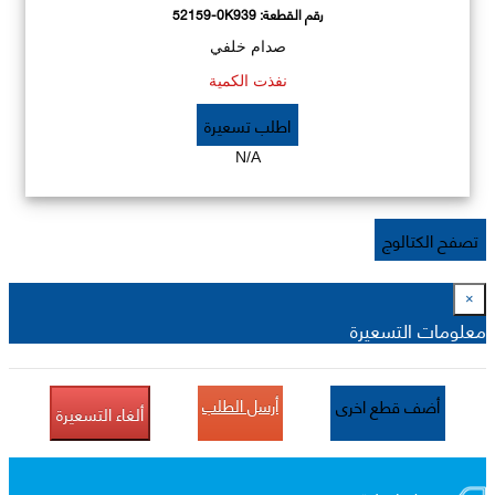
رقم القطعة:
52159-0K939
صدام خلفي
نفذت الكمية
اطلب تسعيرة
N/A
تصفح الكتالوج
×
معلومات التسعيرة
أرسل الطلب
أضف قطع اخرى
ألغاء التسعيرة