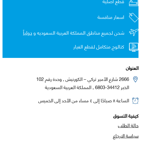
قطع اصلية
اسعار منافسة
شحن لجميع مناطق المملكة العربية السعوديه و
دولياً
كتالوج متكامل لقطع الغيار
العنوان
2666 شارع الأمير تركي – الكورنيش , وحدة رقم 102
الخبر 34412-6803 , المملكة العربية السعودية
الساعة ٨ صباحًا إلى ٤ مساء من الأحد إلى الخميس
كيفية التسوق
حالة الطلب
سياسة الارجاع