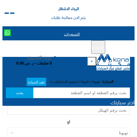
الرجاء الانتظار
يتم الان معالجة طلبك
التسعيرات
English
تسجيل جديد
تسجيل الدخول
|
عربة التسوق
×
0 منتجات - ر. س.0.00
السيارة:
تويوتا->انوفا->جميع الاختيارات->
تغير السيارة
بحث
اختر سيارتك
او