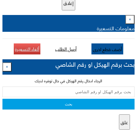
إغلاق
×
معلومات التسعيرة
أرسل الطلب
ألغاء التسعيرة
أضف قطع اخرى
بحث برقم الهيكل او رقم الشاصي
×
الرجاء ادخال رقم الهيكل في حال توفره لديك
بحث
غلق