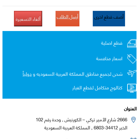
أرسل الطلب
أضف قطع اخرى
ألغاء التسعيرة
قطع اصلية
اسعار منافسة
شحن لجميع مناطق المملكة العربية السعوديه و
دولياً
كتالوج متكامل لقطع الغيار
العنوان
2666 شارع الأمير تركي – الكورنيش , وحدة رقم 102
الخبر 34412-6803 , المملكة العربية السعودية