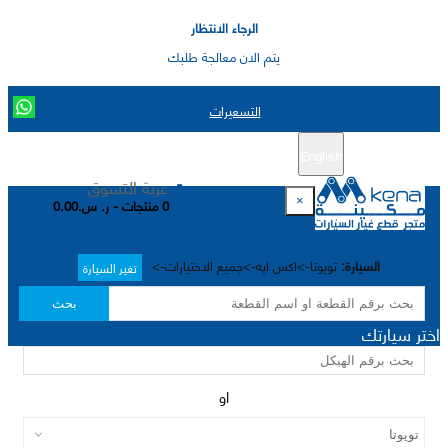
الرجاء الانتظار
يتم الان معالجة طلبك
التسعيرات
English
تسجيل جديد
تسجيل الدخول
|
عربة التسوق
×
0 منتجات - ر. س.0.00
السيارة:
تويوتا->اكس ايه->جميع الاختيارات->
تغير السيارة
بحث
اختر سيارتك
او