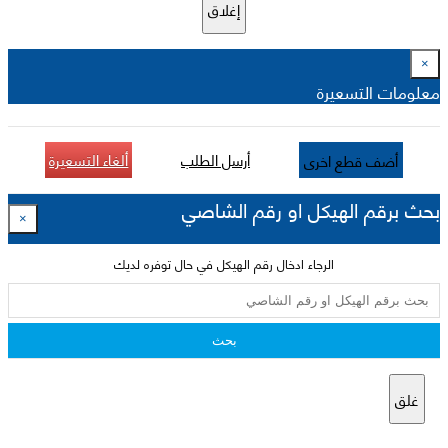
إغلاق
×
معلومات التسعيرة
أرسل الطلب
ألغاء التسعيرة
أضف قطع اخرى
بحث برقم الهيكل او رقم الشاصي
×
الرجاء ادخال رقم الهيكل في حال توفره لديك
بحث
غلق