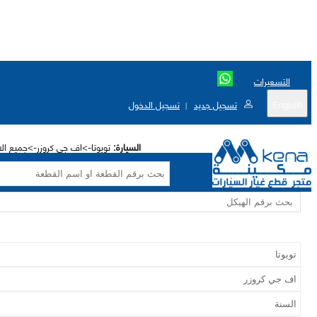
التسعيرات
English
تسجيل جديد
تسجيل الدخول
|
السيارة:
تويوتا->اف جي كروزر->جميع الاختيا