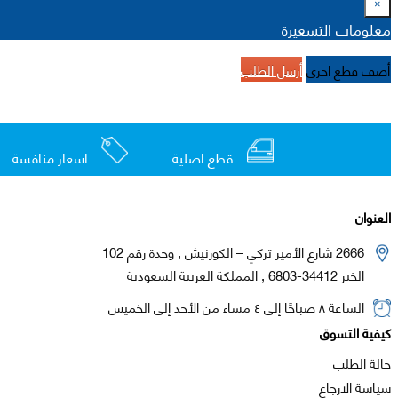
×
معلومات التسعيرة
أضف قطع اخرى
أرسل الطلب
قطع اصلية
اسعار منافسة
العنوان
2666 شارع الأمير تركي – الكورنيش , وحدة رقم 102
الخبر 34412-6803 , المملكة العربية السعودية
الساعة ٨ صباحًا إلى ٤ مساء من الأحد إلى الخميس
كيفية التسوق
حالة الطلب
سياسة الارجاع