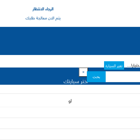
الرجاء الانتظار
يتم الان معالجة طلبك
رات->
تغير السيارة
×
بحث
اختر سيارتك
او