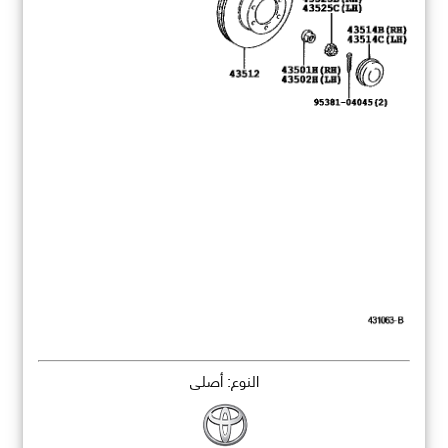
النوع: أصلي