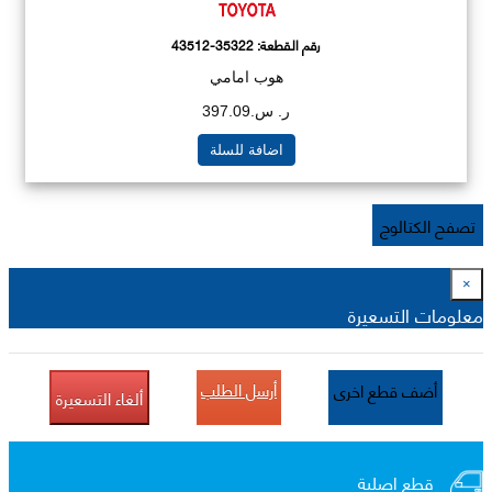
رقم القطعة:
43512-35322
هوب امامي
ر. س.397.09
اضافة للسلة
تصفح الكتالوج
×
معلومات التسعيرة
أرسل الطلب
أضف قطع اخرى
ألغاء التسعيرة
قطع اصلية