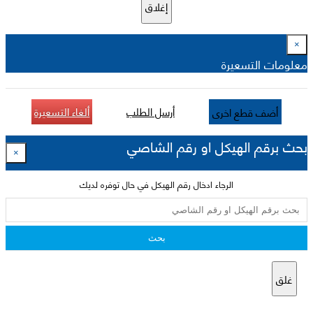
إغلاق
×
معلومات التسعيرة
أرسل الطلب
ألغاء التسعيرة
أضف قطع اخرى
بحث برقم الهيكل او رقم الشاصي
×
الرجاء ادخال رقم الهيكل في حال توفره لديك
بحث
غلق