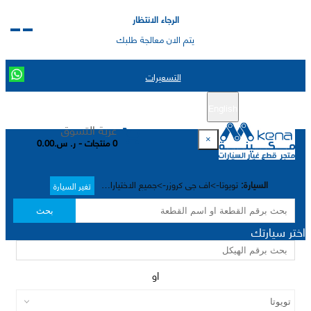
الرجاء الانتظار
يتم الان معالجة طلبك
التسعيرات
English
تسجيل جديد
تسجيل الدخول
|
عربة التسوق
×
0 منتجات - ر. س.0.00
السيارة:
تويوتا->اف جي كروزر->جميع الاختيارات->
تغير السيارة
بحث
اختر سيارتك
او