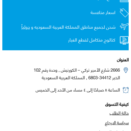
اسعار منافسة
شحن لجميع مناطق المملكة العربية السعوديه و
دولياً
كتالوج متكامل لقطع الغيار
العنوان
2666 شارع الأمير تركي – الكورنيش , وحدة رقم 102
الخبر 34412-6803 , المملكة العربية السعودية
الساعة ٨ صباحًا إلى ٤ مساء من الأحد إلى الخميس
كيفية التسوق
حالة الطلب
سياسة الارجاع