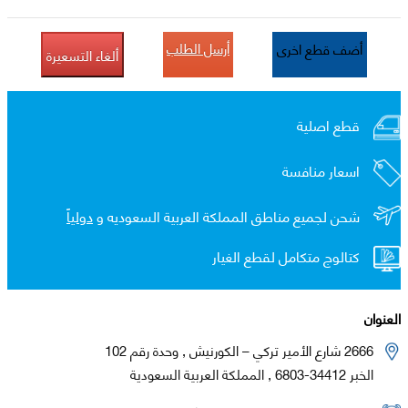
أرسل الطلب
أضف قطع اخرى
ألغاء التسعيرة
قطع اصلية
اسعار منافسة
شحن لجميع مناطق المملكة العربية السعوديه و
دولياً
كتالوج متكامل لقطع الغيار
العنوان
2666 شارع الأمير تركي – الكورنيش , وحدة رقم 102
الخبر 34412-6803 , المملكة العربية السعودية