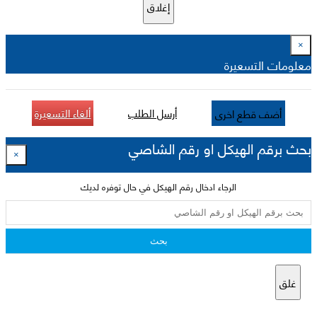
إغلاق
×
معلومات التسعيرة
أرسل الطلب
ألغاء التسعيرة
أضف قطع اخرى
بحث برقم الهيكل او رقم الشاصي
×
الرجاء ادخال رقم الهيكل في حال توفره لديك
بحث
غلق