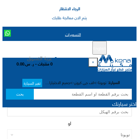
الرجاء الانتظار
يتم الان معالجة طلبك
التسعيرات
English
تسجيل جديد
تسجيل الدخول
|
عربة التسوق
×
0 منتجات - ر. س.0.00
السيارة:
تويوتا->اف جي كروزر->جميع الاختيارات->
تغير السيارة
بحث
اختر سيارتك
او