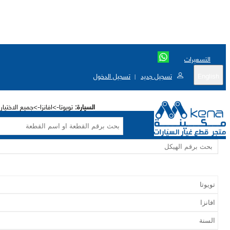
التسعيرات
English
تسجيل جديد
تسجيل الدخول
|
السيارة:
تويوتا->افانزا->جميع الاختيا