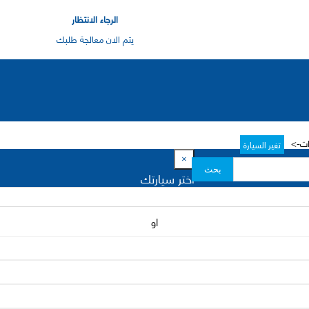
الرجاء الانتظار
يتم الان معالجة طلبك
رات->
تغير السيارة
×
بحث
اختر سيارتك
او