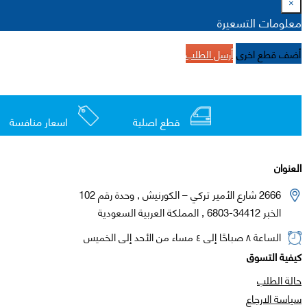
×
معلومات التسعيرة
أضف قطع اخرى
أرسل الطلب
قطع اصلية
اسعار منافسة
العنوان
2666 شارع الأمير تركي – الكورنيش , وحدة رقم 102
الخبر 34412-6803 , المملكة العربية السعودية
الساعة ٨ صباحًا إلى ٤ مساء من الأحد إلى الخميس
كيفية التسوق
حالة الطلب
سياسة الارجاع