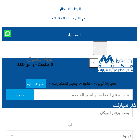
الرجاء الانتظار
يتم الان معالجة طلبك
التسعيرات
English
تسجيل جديد
تسجيل الدخول
|
عربة التسوق
×
0 منتجات - ر. س.0.00
السيارة:
تويوتا->افالون->جميع الاختيارات->
تغير السيارة
بحث
اختر سيارتك
او