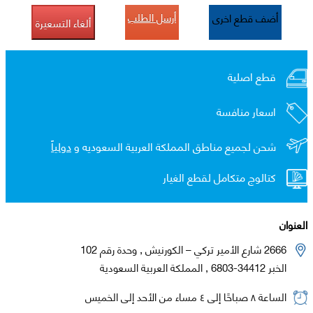
أرسل الطلب
أضف قطع اخرى
ألغاء التسعيرة
قطع اصلية
اسعار منافسة
شحن لجميع مناطق المملكة العربية السعوديه و
دولياً
كتالوج متكامل لقطع الغيار
العنوان
2666 شارع الأمير تركي – الكورنيش , وحدة رقم 102
الخبر 34412-6803 , المملكة العربية السعودية
الساعة ٨ صباحًا إلى ٤ مساء من الأحد إلى الخميس