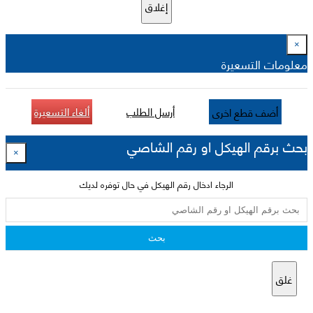
إغلاق
×
معلومات التسعيرة
أرسل الطلب
ألغاء التسعيرة
أضف قطع اخرى
بحث برقم الهيكل او رقم الشاصي
×
الرجاء ادخال رقم الهيكل في حال توفره لديك
بحث
غلق