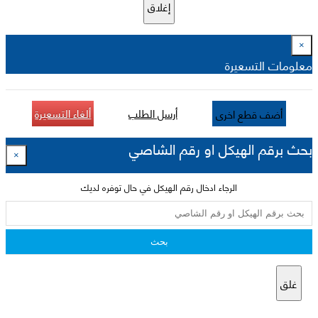
إغلاق
×
معلومات التسعيرة
أرسل الطلب
ألغاء التسعيرة
أضف قطع اخرى
بحث برقم الهيكل او رقم الشاصي
×
الرجاء ادخال رقم الهيكل في حال توفره لديك
بحث
غلق