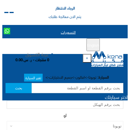
الرجاء الانتظار
يتم الان معالجة طلبك
التسعيرات
English
تسجيل جديد
تسجيل الدخول
|
عربة التسوق
×
0 منتجات - ر. س.0.00
السيارة:
تويوتا->افالون->جميع الاختيارات->
تغير السيارة
بحث
اختر سيارتك
او