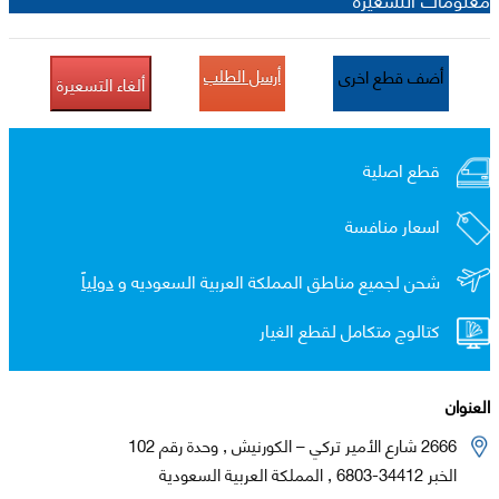
أرسل الطلب
أضف قطع اخرى
ألغاء التسعيرة
قطع اصلية
اسعار منافسة
شحن لجميع مناطق المملكة العربية السعوديه و
دولياً
كتالوج متكامل لقطع الغيار
العنوان
2666 شارع الأمير تركي – الكورنيش , وحدة رقم 102
الخبر 34412-6803 , المملكة العربية السعودية