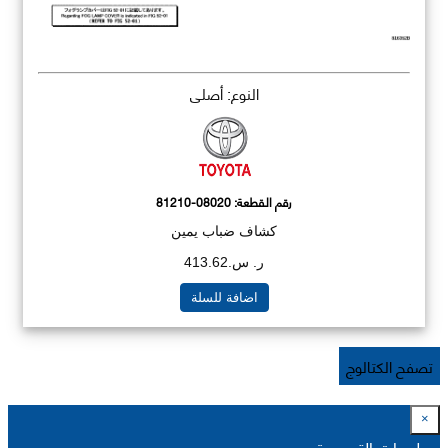
النوع: أصلي
رقم القطعة:
81210-08020
كشاف ضباب يمين
ر. س.413.62
اضافة للسلة
تصفح الكتالوج
×
معلومات التسعيرة