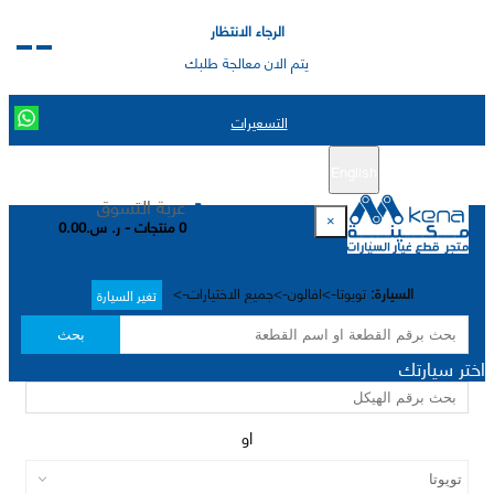
الرجاء الانتظار
يتم الان معالجة طلبك
التسعيرات
English
تسجيل جديد
تسجيل الدخول
|
عربة التسوق
×
0 منتجات - ر. س.0.00
السيارة:
تويوتا->افالون->جميع الاختيارات->
تغير السيارة
بحث
اختر سيارتك
او