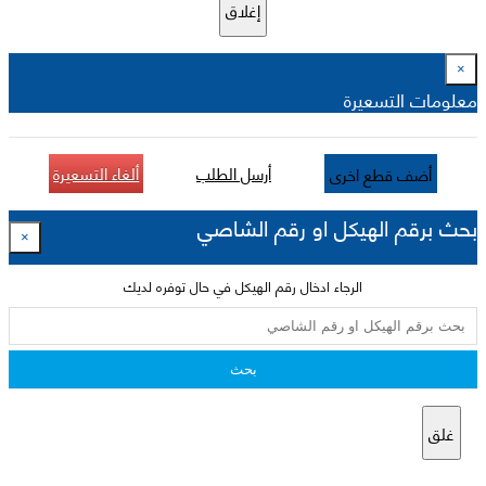
إغلاق
×
معلومات التسعيرة
أرسل الطلب
ألغاء التسعيرة
أضف قطع اخرى
بحث برقم الهيكل او رقم الشاصي
×
الرجاء ادخال رقم الهيكل في حال توفره لديك
بحث
غلق