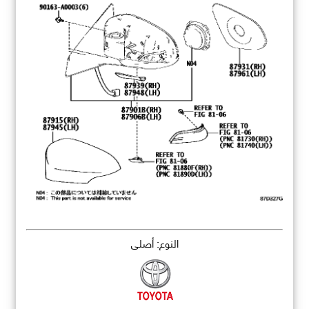
النوع: أصلي