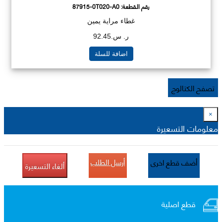
رقم القطعة:
87915-0T020-A0
غطاء مراية يمين
ر. س.92.45
اضافة للسلة
تصفح الكتالوج
×
معلومات التسعيرة
أرسل الطلب
أضف قطع اخرى
ألغاء التسعيرة
قطع اصلية