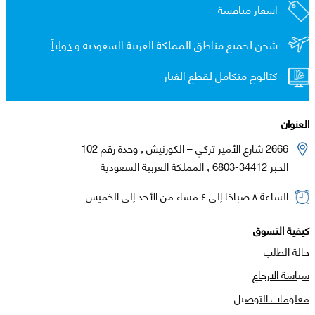
اسعار منافسة
شحن لجميع مناطق المملكة العربية السعوديه و
دولياً
كتالوج متكامل لقطع الغيار
العنوان
2666 شارع الأمير تركي – الكورنيش , وحدة رقم 102
الخبر 34412-6803 , المملكة العربية السعودية
الساعة ٨ صباحًا إلى ٤ مساء من الأحد إلى الخميس
كيفية التسوق
حالة الطلب
سياسة الارجاع
معلومات التوصيل